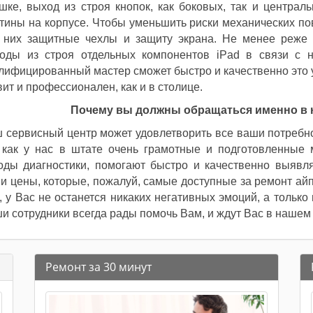
шке, выход из строя кнопок, как боковых, так и централ
тины на корпусе. Чтобы уменьшить риски механических по
 них защитные чехлы и защиту экрана. Не менее реже 
оды из строя отдельных компонентов iPad в связи с н
лифицированный мастер сможет быстро и качественно это у
вит и профессионален, как и в столице.
Почему вы должны обращаться именно в 
 сервисный центр может удовлетворить все ваши потребно
 как у нас в штате очень грамотные и подготовленные
оды диагностики, помогают быстро и качественно выявля
и цены, которые, пожалуй, самые доступные за ремонт ай
, у Вас не останется никаких негативных эмоций, а только
и сотрудники всегда рады помочь Вам, и ждут Вас в нашем
Ремонт за 30 минут