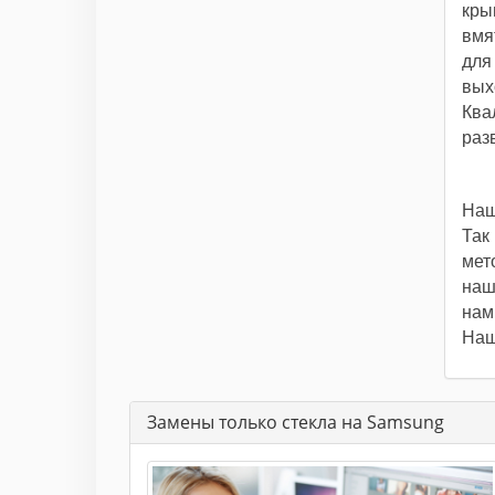
кры
вмя
для
вых
Ква
раз
Наш
Так
мет
наш
нам
Наш
Замены только стекла на Samsung