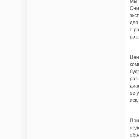
Мы 
Они
экс
для
с р
раз
Цен
ком
буд
раз
диа
ее 
иск
При
нед
обр