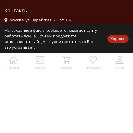
Контакты:
Москва, ул. Верейская, 25, оф 102
info@mirdetali.ru
Мы сохраняем файлы cookie: это помогает сайту
работать лучше. Если Вы продолжите
Хорошо
использовать сайт, мы будем считать, что Вас
Проложить маршрут
это устраивает.
Мы в социальных сетях:
Главная
Каталог
Корзина
Избранное
Войти
Мы на маркетплейсах
Каталог товаров