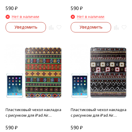
(Ретро флаг UK)
(Ретро флаг USA)
590
₽
590
₽
Нет в наличии
Нет в наличии
Уведомить
Уведомить
Пластиковый чехол накладка
Пластиковый чехол накладка
с рисунком для iPad Air
с рисунком для iPad Air
(Pattern Retro)
(Stylish Aztec Tribal)
590
₽
590
₽