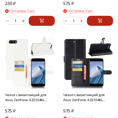
230
₽
575
₽
Осталась 1 шт.
Осталась 1 шт.
Чехол с визитницей для
Чехол с визитницей для
Asus ZenFone 4 ZE554KL
Asus ZenFone 4 ZE554KL
(белый)
(черный)
575
₽
575
₽