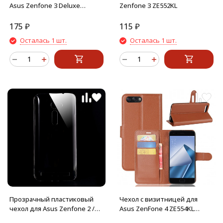
Asus Zenfone 3 Deluxe
Zenfone 3 ZE552KL
(ZS570KL)
175
₽
115
₽
Осталась 1 шт.
Осталась 1 шт.
Прозрачный пластиковый
Чехол с визитницей для
чехол для Asus Zenfone 2 /
Asus ZenFone 4 ZE554KL
ZE500CL
(коричневый)