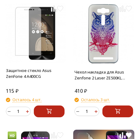
Защитное стекло Asus
Чехол накладка для Asus
ZenFone 4 A400CG
Zenfone 2 Laser ZE500KL
(Сова на ветке)
115
₽
410
₽
Осталось 4 шт.
Осталось 3 шт.