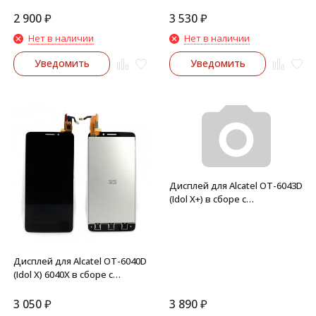
тачскрином (Черный)
2 900
₽
3 530
₽
Нет в наличии
Нет в наличии
Уведомить
Уведомить
Дисплей для Alcatel OT-6043D
(Idol X+) в сборе с
тачскрином (Белый)
Дисплей для Alcatel OT-6040D
(Idol X) 6040X в сборе с
тачскрином (Черный)
3 050
₽
3 890
₽