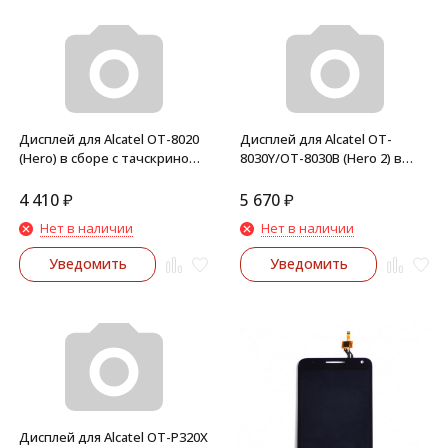
Дисплей для Alcatel OT-8020
Дисплей для Alcatel OT-
(Hero) в сборе с тачскрином
8030Y/OT-8030B (Hero 2) в
(Черный)
сборе с тачскрином
(Черный)
4 410
₽
5 670
₽
Нет в наличии
Нет в наличии
Уведомить
Уведомить
Дисплей для Alcatel OT-P320X