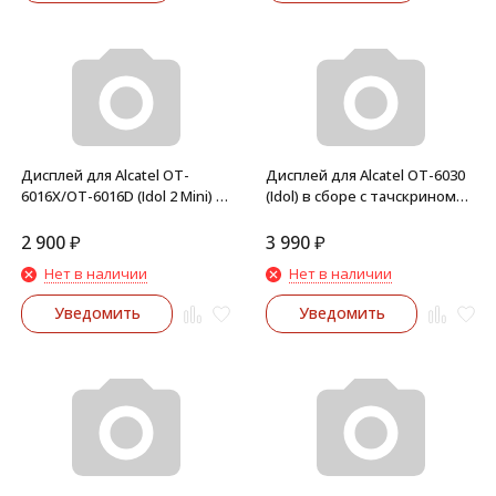
Дисплей для Alcatel OT-
Дисплей для Alcatel OT-6030
6016X/OT-6016D (Idol 2 Mini) в
(Idol) в сборе с тачскрином
сборе с тачскрином
(Черный)
(Черный)
2 900
₽
3 990
₽
Нет в наличии
Нет в наличии
Уведомить
Уведомить