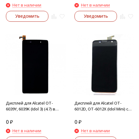
Нет в наличии
Нет в наличии
Уведомить
Уведомить
Дисплей для Alcatel OT-
Дисплей для Alcatel OT-
6039Y, 6039K (Idol 3) (4.7) в
6012D, OT-6012X (Idol Mini) с
сборе с тачскрином
тачскрином в рамке
(Черный)
(Черный)
0
₽
0
₽
Нет в наличии
Нет в наличии