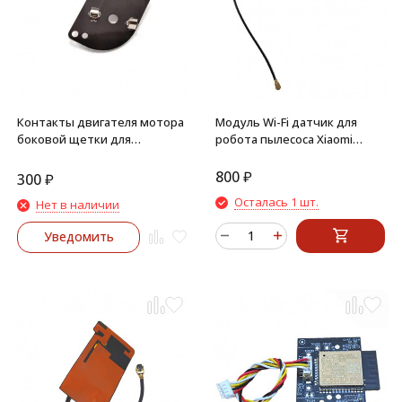
Контакты двигателя мотора
Модуль Wi-Fi датчик для
боковой щетки для
робота пылесоса Xiaomi
пылесоса Xiaomi Mijia Mi
Robot Vacuum E5
Robot Vacuum Cleaner, 1S
800
₽
300
₽
(SKV4054CN)
Осталась 1 шт.
Нет в наличии
Уведомить