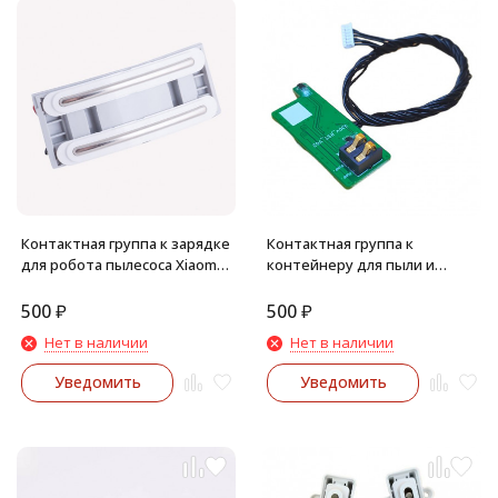
Контактная группа к зарядке
Контактная группа к
для робота пылесоса Xiaomi
контейнеру для пыли и
Mijia Mi Robot Vacuum Cleaner,
резервуару для воды 2 в 1
1S
пылесоса Xiaomi Robot
500
₽
500
₽
Vacuum E10, E12
Нет в наличии
Нет в наличии
Уведомить
Уведомить