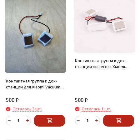
Контактная группа к док-
станции пылесоса Xiaomi
Robot Vacuum-Mop Essential
SKV4136GL (Mijia G1) MJSTG1
Контактная группа к док-
станции для Xiaomi Vacuum
E10, E12
500
₽
500
₽
Осталось 2 шт.
Осталась 1 шт.