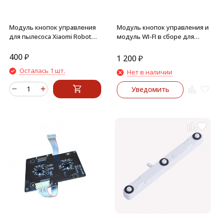
Модуль кнопок управления
Модуль кнопок управления и
для пылесоса Xiaomi Robot
модуль WI-FI в сборе для
Vacuum-Mop Essential
Xiaomi Robot Vacuum-Mop
SKV4136GL (Mijia G1) MJSTG1
Essential SKV4136GL (Mijia G1)
400
₽
1 200
₽
MJSTG1
Осталась 1 шт.
Нет в наличии
Уведомить