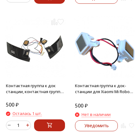
Контактная группа к док
Контактная группа к док-
станции, контактная группа
станции для Xiaomi Mi Robot
к базе самоочистки Lydsto
Vacuum Mop 2 Lite MJSTL
G2 JCB-G2-W03, G2D CDZ-G2D-
500
₽
500
₽
W03
Осталась 1 шт.
Нет в наличии
Уведомить