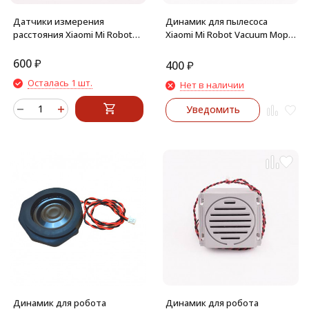
Датчики измерения
Динамик для пылесоса
расстояния Xiaomi Mi Robot
Xiaomi Mi Robot Vacuum Mop
Vacuum-Mop SKV4093GL (Mijia
SKV4093GL (Mijia 1C), Vacuum-
1C) STYTJ01ZHM, Vacuum- Mop
Mop 2C XMSTJQR2C, Dreame
600
₽
400
₽
2C XMSTJQR2C (под бампер)
F9
Осталась 1 шт.
Нет в наличии
Уведомить
Динамик для робота
Динамик для робота