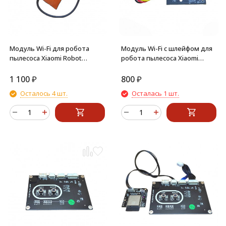
Модуль Wi-Fi для робота
Модуль Wi-Fi с шлейфом для
пылесоса Xiaomi Robot
робота пылесоса Xiaomi
Vacuum E10, E12
Lydsto G2 JCB-G2-W03, G2D
CDZ-G2D-W03
1 100
₽
800
₽
Осталось 4 шт.
Осталась 1 шт.