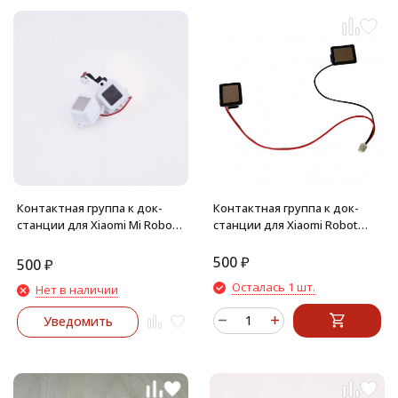
Контактная группа к док-
Контактная группа к док-
станции для Xiaomi Mi Robot
станции для Xiaomi Robot
Vacuum-Mop SKV4093GL (Mijia
Vacuum E5 (черный)
1C), Vacuum- Mop 2C
500
₽
500
₽
XMSTJQR2C, Dreame F9
Осталась 1 шт.
Нет в наличии
Уведомить