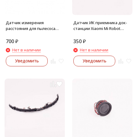
Датчик измерения
Датчик ИК приемника док-
расстояния для пылесоса
станции Xiaomi Mi Robot
Xiaomi Mi Robot Vacuum Mop 2
Vacuum-Mop SKV4093GL (Mijia
STYTJ03ZHM (под бампер)
1C) STYTJ01ZHM, Vacuum- Mop
700
₽
350
₽
2C XMSTJQR2C
Нет в наличии
Нет в наличии
Уведомить
Уведомить