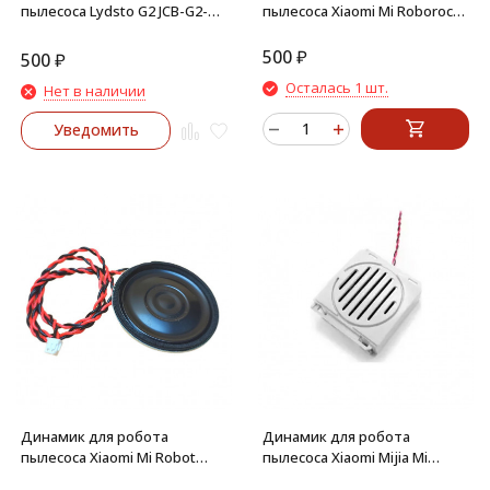
пылесоса Lydsto G2 JCB-G2-
пылесоса Xiaomi Mi Roborock
W03 / G2D CDZ-G2D-W03
Sweep One S50, S51, S55, S502
500
₽
500
₽
Осталась 1 шт.
Нет в наличии
Уведомить
Динамик для робота
Динамик для робота
пылесоса Xiaomi Mi Robot
пылесоса Xiaomi Mijia Mi
Vacuum Mop 2 STYTJ03ZHM
Robot Vacuum Cleaner, 1S, S6