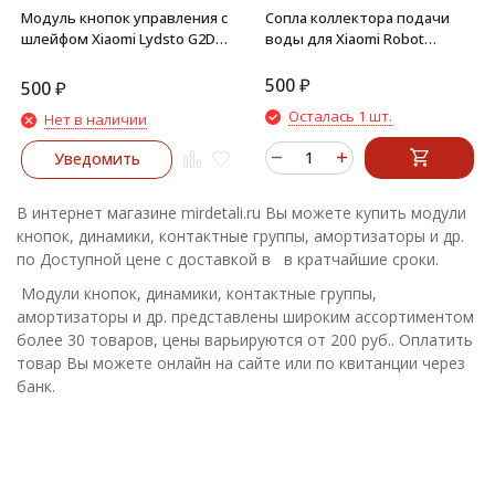
Модуль кнопок управления с
Сопла коллектора подачи
шлейфом Xiaomi Lydsto G2D
воды для Xiaomi Robot
CDZ-G2D-W03
Vacuum-Mop Essential
SKV4136GL (Mijia G1) MJSTG1
500
₽
500
₽
Осталась 1 шт.
Нет в наличии
Уведомить
В интернет магазине mirdetali.ru Вы можете купить модули
кнопок, динамики, контактные группы, амортизаторы и др.
по Доступной цене с доставкой в в кратчайшие сроки.
Модули кнопок, динамики, контактные группы,
амортизаторы и др. представлены широким ассортиментом
более 30 товаров, цены варьируются от 200 руб.. Оплатить
товар Вы можете онлайн на сайте или по квитанции через
банк.