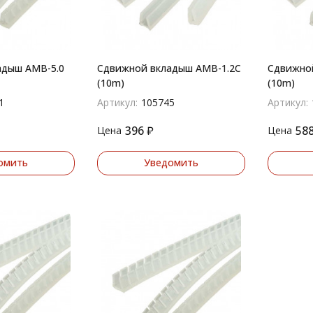
адыш AMB-5.0
Сдвижной вкладыш AMB-1.2C
Сдвижно
(10m)
(10m)
1
Артикул:
105745
Артикул:
396
₽
58
Цена
Цена
омить
Уведомить