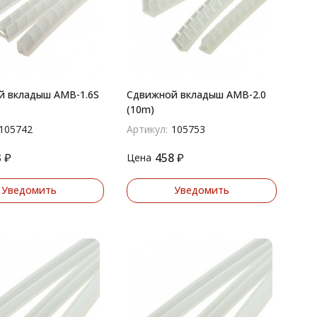
й вкладыш AMB-1.6S
Сдвижной вкладыш AMB-2.0
(10m)
105742
Артикул:
105753
3
₽
458
₽
Цена
Уведомить
Уведомить