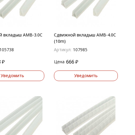
й вкладыш AMB-3.0C
Сдвижной вкладыш AMB-4.0C
(10m)
105738
Артикул:
107985
8
₽
666
₽
Цена
Уведомить
Уведомить