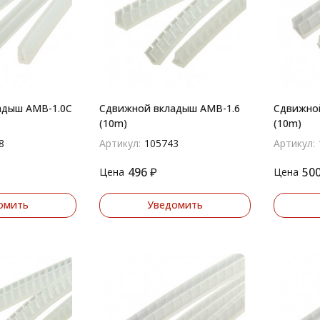
адыш AMB-1.0C
Сдвижной вкладыш AMB-1.6
Сдвижно
(10m)
(10m)
8
Артикул:
105743
Артикул:
496
₽
50
Цена
Цена
омить
Уведомить