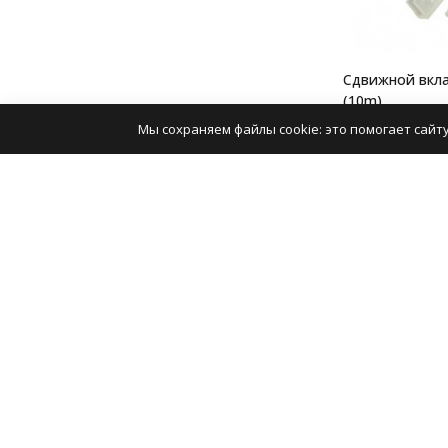
Сдвижной вкл
(10m)
Артикул:
10574
Мы сохраняем файлы cookie: это помогает сайту
460
₽
Цена
Увед
В интернет маг
Сдвижные вклад
можете онлайн 