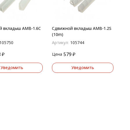
й вкладыш AMB-1.6C
Сдвижной вкладыш AMB-1.2S
(10m)
105750
Артикул:
105744
8
₽
579
₽
Цена
Уведомить
Уведомить