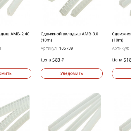
адыш AMB-2.4C
Сдвижной вкладыш AMB-3.0
Сдвижно
(10m)
(10m)
1
Артикул:
105739
Артикул:
583
₽
51
Цена
Цена
омить
Уведомить