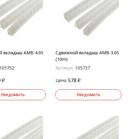
й вкладыш AMB-4.0S
Сдвижной вкладыш AMB-3.0S
(10m)
105752
Артикул:
105737
9
₽
578
₽
Цена
Уведомить
Уведомить