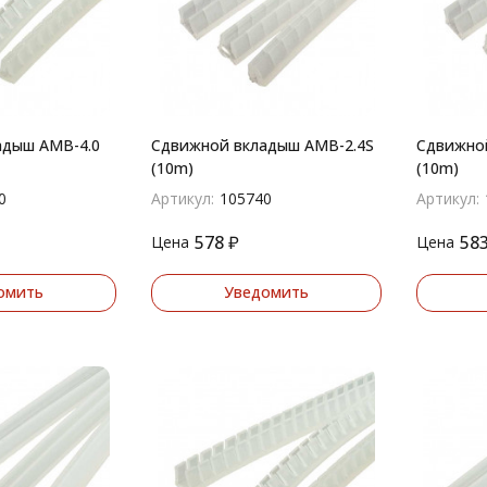
адыш AMB-4.0
Сдвижной вкладыш AMB-2.4S
Сдвижно
(10m)
(10m)
0
Артикул:
105740
Артикул:
578
₽
58
Цена
Цена
омить
Уведомить