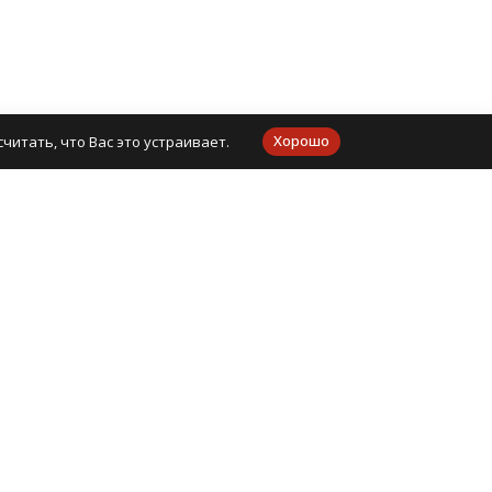
Хорошо
читать, что Вас это устраивает.
упной цене с доставкой в в кратчайшие сроки.
ены варьируются от 396 руб.. Оплатить товар Вы