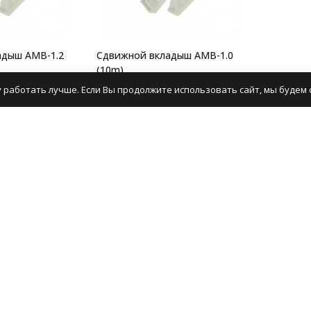
адыш AMB-1.2
Сдвижной вкладыш AMB-1.0
(10m)
6
Артикул:
105749
 работать лучше. Если Вы продолжите использовать сайт, мы будем с
588
₽
Цена
омить
Уведомить
азине mirdetali.ru Вы можете купить сдвижные вкладыши по Дост
ыши представлены широким ассортиментом более 22 товаров, ц
на сайте или по квитанции через банк.