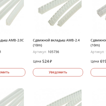
адыш AMB-2.0C
Сдвижной вкладыш AMB-2.4
Сдвижно
(10m)
(10m)
1
Артикул:
105736
Артикул:
524
₽
61
Цена
Цена
омить
Уведомить