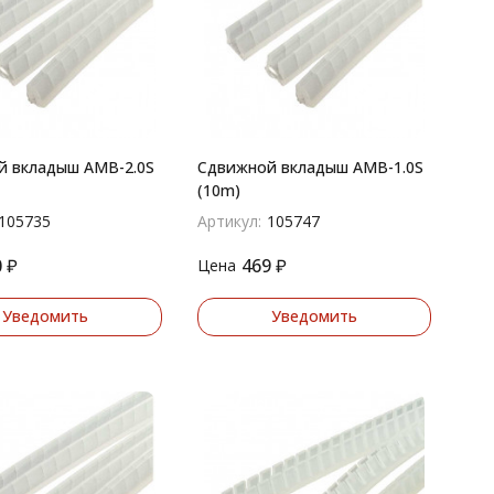
й вкладыш AMB-2.0S
Сдвижной вкладыш AMB-1.0S
(10m)
105735
Артикул:
105747
0
₽
469
₽
Цена
Уведомить
Уведомить