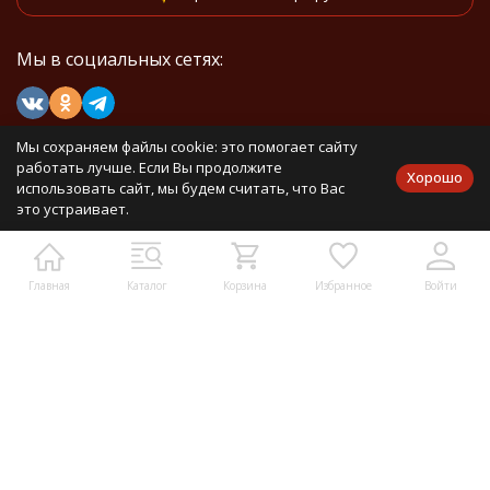
Мы в социальных сетях:
Мы на маркетплейсах
Мы сохраняем файлы cookie: это помогает сайту
работать лучше. Если Вы продолжите
Хорошо
использовать сайт, мы будем считать, что Вас
это устраивает.
Каталог товаров
Главная
Каталог
Корзина
Избранное
Войти
Информация
Политика персональных данных
Карта сайта