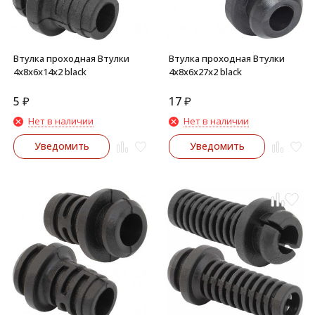
Втулка проходная Втулки
Втулка проходная Втулки
4х8х6х14х2 black
4х8х6х27х2 black
5
₽
17
₽
Нет в наличии
Нет в наличии
Уведомить
Уведомить