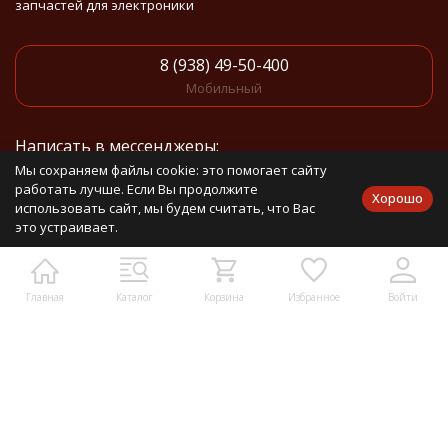
запчастей для электроники
8 (938) 49-50-400
Мобильный
Написать в мессенджеры:
Мы сохраняем файлы cookie: это помогает сайту
работать лучше. Если Вы продолжите
Написать в Telegram
Хорошо
использовать сайт, мы будем считать, что Вас
это устраивает.
Написать в Whatsapp
Контакты:
Главная
Каталог
Корзина
Избранное
Войти
Москва, ул. Верейская, 25, оф 102
info@mirdetali.ru
Проложить маршрут