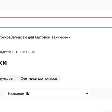
тбуков
Запчасти для бытовой техники
одетали
Счетчики
ки
пульсов
Счетчики моточасов
:
Название