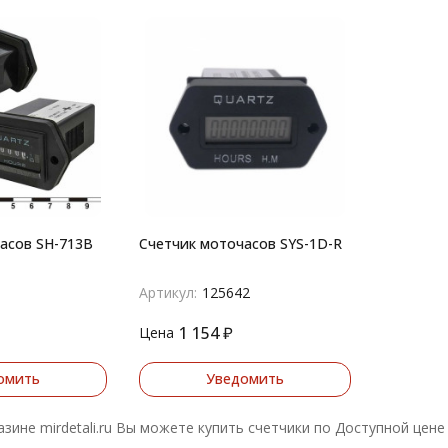
асов SH-713B
Счетчик моточасов SYS-1D-R
Артикул:
125642
1 154
₽
Цена
омить
Уведомить
азине mirdetali.ru Вы можете купить счетчики по Доступной цене