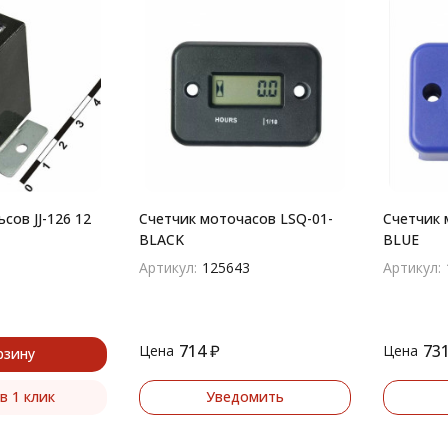
сов JJ-126 12
Счетчик моточасов LSQ-01-
Счетчик 
BLACK
BLUE
Артикул:
125643
Артикул:
714
₽
73
Цена
Цена
рзину
в 1 клик
Уведомить