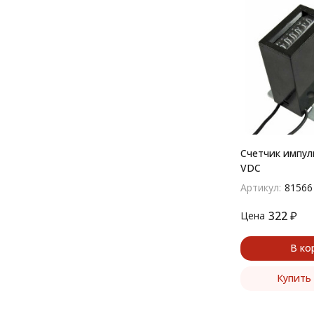
Счетчик импуль
VDC
Артикул:
81566
322
₽
Цена
В ко
Купить 