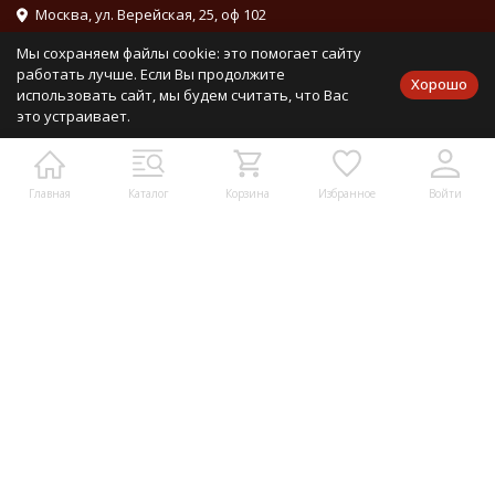
Москва, ул. Верейская, 25, оф 102
info@mirdetali.ru
Мы сохраняем файлы cookie: это помогает сайту
работать лучше. Если Вы продолжите
Хорошо
использовать сайт, мы будем считать, что Вас
Проложить маршрут
это устраивает.
Мы в социальных сетях:
Главная
Каталог
Корзина
Избранное
Войти
Мы на маркетплейсах
Каталог товаров
Информация