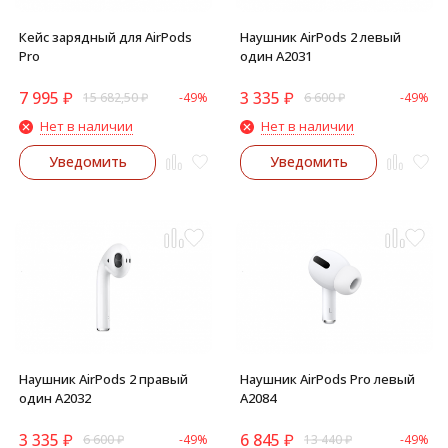
Кейс зарядный для AirPods
Наушник AirPods 2 левый
Pro
один A2031
7 995
₽
3 335
₽
15 682,50
₽
-49%
6 600
₽
-49%
Нет в наличии
Нет в наличии
Уведомить
Уведомить
Наушник AirPods 2 правый
Наушник AirPods Pro левый
один A2032
A2084
3 335
₽
6 845
₽
6 600
₽
-49%
13 440
₽
-49%