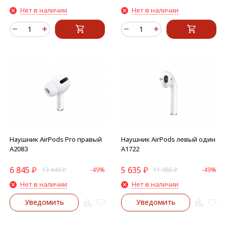
Нет в наличии
Нет в наличии
Наушник AirPods Pro правый
Наушник AirPods левый один
A2083
A1722
6 845
₽
5 635
₽
13 440
₽
-49%
11 085
₽
-49%
Нет в наличии
Нет в наличии
Уведомить
Уведомить