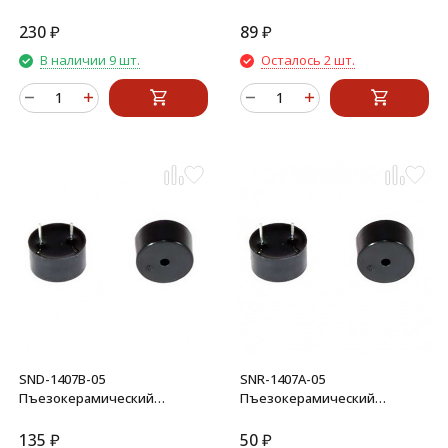
излучатель
излучатель
230
₽
89
₽
В наличии 9 шт.
Осталось 2 шт.
SND-1407B-05
SNR-1407A-05
Пъезокерамический
Пъезокерамический
излучатель
излучатель
135
₽
50
₽