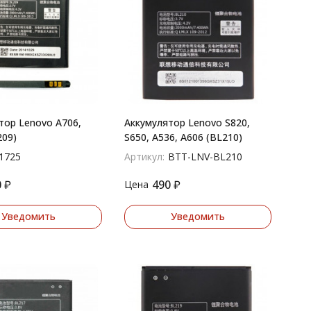
тор Lenovo A706,
Аккумулятор Lenovo S820,
209)
S650, A536, A606 (BL210)
1725
Артикул:
BTT-LNV-BL210
0
₽
490
₽
Цена
Уведомить
Уведомить