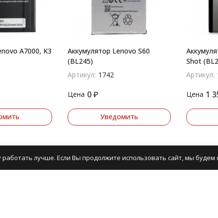
novo A7000, K3
Аккумулятор Lenovo S60
Аккумуля
(BL245)
Shot (BL2
Артикул:
1742
Артикул:
0
₽
1 3
Цена
Цена
омить
Уведомить
 работать лучше. Если Вы продолжите использовать сайт, мы будем с