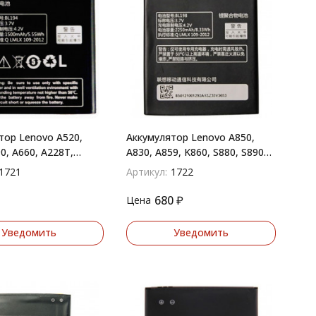
тор Lenovo A520,
Аккумулятор Lenovo A850,
0, A660, A228T,
A830, A859, K860, S880, S890
A560E, A790E, A668t (BL194)
(BL198)
1721
Артикул:
1722
680
₽
Цена
Уведомить
Уведомить