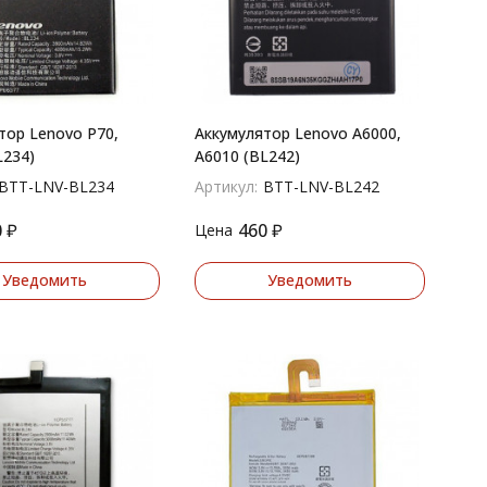
тор Lenovo P70,
Аккумулятор Lenovo A6000,
L234)
A6010 (BL242)
BTT-LNV-BL234
Артикул:
BTT-LNV-BL242
0
₽
460
₽
Цена
Уведомить
Уведомить