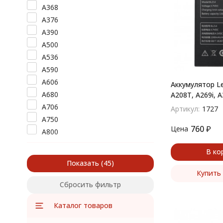
A368
A376
A390
A500
A536
A590
A606
Аккумулятор Le
A680
A208T, A269i, 
A706
Артикул:
1727
A750
760
₽
Цена
A800
A830
В ко
A850
Показать
A880
Купить 
A1000
Сбросить фильтр
A1010 A Plus
Каталог товаров
A2010
A3500