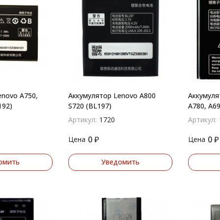
o A750,
Аккумулятор Lenovo A800
Аккумуля
192)
S720 (BL197)
A780, A69
Артикул:
1720
Артикул:
0
₽
0
₽
Цена
Цена
омить
Уведомить