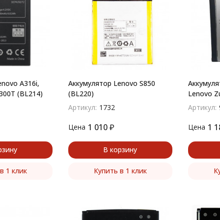
novo A316i,
Аккумулятор Lenovo S850
Аккумуля
A300T (BL214)
(BL220)
Lenovo Z
Артикул:
1732
Артикул:
1 010
₽
1 1
Цена
Цена
рзину
В корзину
в 1 клик
Купить в 1 клик
К