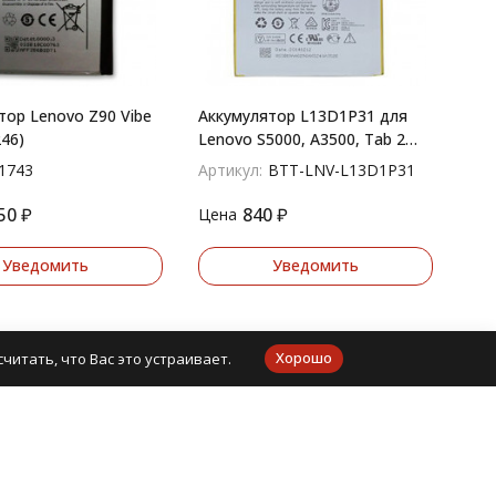
тор Lenovo Z90 Vibe
Аккумулятор L13D1P31 для
46)
Lenovo S5000, A3500, Tab 2
A7-20, Tab 2 A7-30, Tab 3 7
1743
Артикул:
BTT-LNV-L13D1P31
730X
50
₽
840
₽
Цена
Уведомить
Уведомить
Хорошо
читать, что Вас это устраивает.