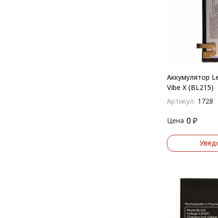
Zuk Z1
Z90 Vibe Shot
P90 Pro
A2580
A2860
Vibe K5
Аккумулятор L
K5 Plus
Vibe X (BL215)
Vibe S1 Lite
Артикул:
1728
A789
P800
0
₽
Цена
S560
Увед
K5 Note
P700
A708T
A628T
A620T
S898
A780T