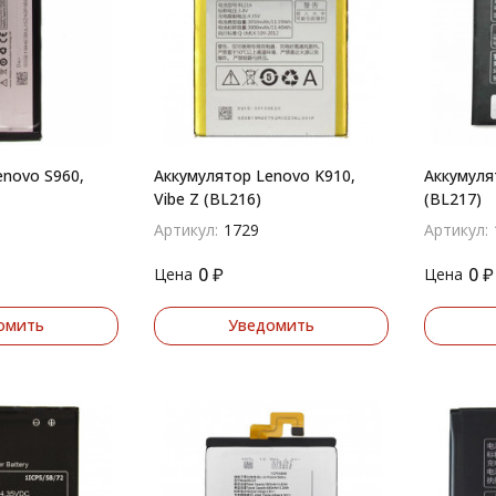
enovo S960,
Аккумулятор Lenovo K910,
Аккумуля
Vibe Z (BL216)
(BL217)
Артикул:
1729
Артикул:
0
₽
0
₽
Цена
Цена
омить
Уведомить