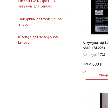
Системные микро USB
S820
разъемы для Lenovo
S850
S860
Тачскрины для телефонов
S890
lenovo
S960
S930
Шлейфа для телефонов
S5000
Lenovo
Аккумулятор Le
Vibe X2
A369i (BL203)
Vibe Z2
Артикул:
1723
K6 Note
680
₽
Цена
K920
Vibe B (A2016-A40)
Увед
Vibe C2 Power
Vibe C2
Vibe P1
Vibe S1
Vibe X3
Vibe Z2 Pro