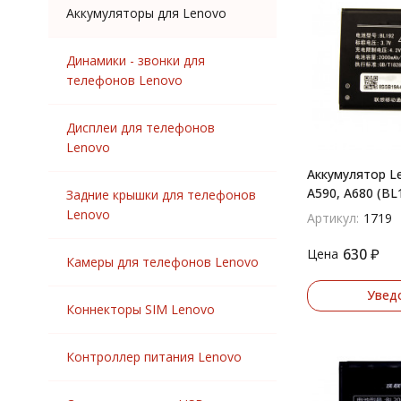
Аккумуляторы для Lenovo
A5000
A5000/S60T
A6000
Динамики - звонки для
телефонов Lenovo
A6010
A7000
A7010
Дисплеи для телефонов
Lenovo
K3 Note
K900
Аккумулятор Lenov
A590, A680 (BL
K910
Задние крышки для телефонов
Lenovo
P70
Артикул:
1719
P770
630
₽
Цена
P780
Камеры для телефонов Lenovo
S60
Увед
S90 Sisley
Коннекторы SIM Lenovo
S580
S650
Контроллер питания Lenovo
S660
S720