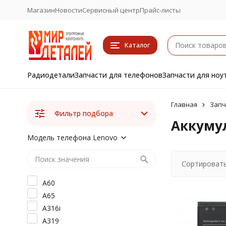
Магазин
Новости
Сервисный центр
Прайс-листы
Каталог
Радиодетали
Запчасти для телефонов
Запчасти для ноу
Главная
Запч
Фильтр подбора
Аккуму
Модель телефона Lenovo
Сортировать
A60
A65
A316i
A319