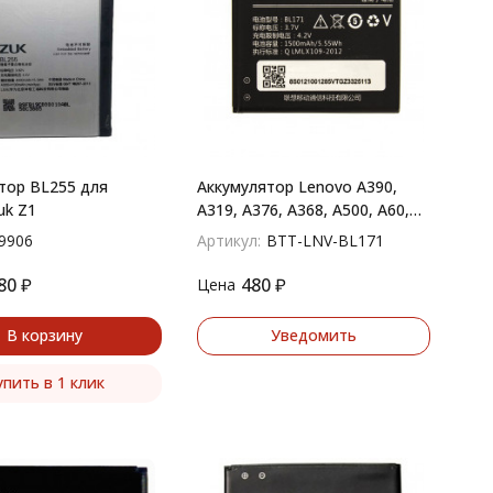
тор BL255 для
Аккумулятор Lenovo A390,
uk Z1
A319, A376, A368, A500, A60,
A65 (BL171)
9906
Артикул:
BTT-LNV-BL171
80
₽
480
₽
Цена
В корзину
Уведомить
упить в 1 клик