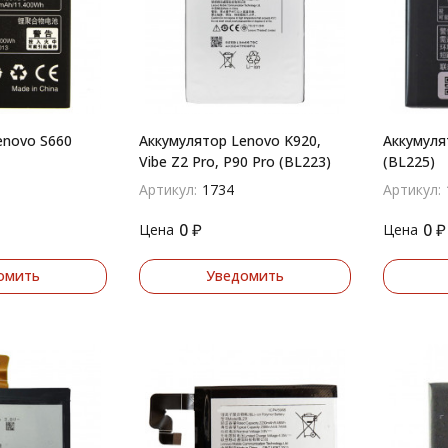
enovo S660
Аккумулятор Lenovo K920,
Аккумуля
Vibe Z2 Pro, P90 Pro (BL223)
(BL225)
Артикул:
1734
Артикул:
0
₽
0
₽
Цена
Цена
омить
Уведомить