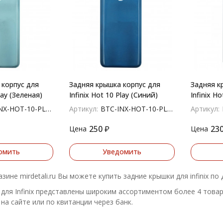
 корпус для
Задняя крышка корпус для
Задняя к
lay (Зеленая)
Infinix Hot 10 Play (Синий)
Infinix H
X-HOT-10-PLY-GN
Артикул:
BTC-INX-HOT-10-PLY-BL
Артикул:
250
₽
23
Цена
Цена
омить
Уведомить
зине mirdetali.ru Вы можете купить задние крышки для infinix п
для Infinix представлены широким ассортиментом более 4 товар
на сайте или по квитанции через банк.