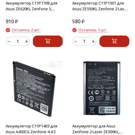
Аккумулятор C11P1708 для
Аккумулятор C11P1501 для
Asus ZE620KL ZenFone 5,
Asus ZE550KL Zenfone 2 Laser,
ZS620KL ZenFone 5Z
ZE601KL, ZD551KL ZenFone
Selfie
910
₽
580
₽
Осталось 2 шт.
Осталась 1 шт.
Аккумулятор C11P1403 для
Аккумулятор для Asus
Asus A450CG Zenfone 4 4.5
ZenFone 2 Laser ZE500KL,