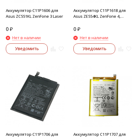
Аккумулятор C11P1606 для
Аккумулятор C11P1618 для
Asus ZC551KL ZenFone 3 Laser
Asus ZE554KL ZenFone 4,
ZC600KL Zenfone 5 Lite
0
₽
0
₽
Нет в наличии
Нет в наличии
Уведомить
Уведомить
Аккумулятор C11P1706 для
Аккумулятор C11P1707 для