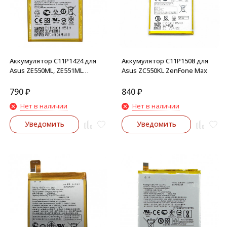
Аккумулятор C11P1424 для
Аккумулятор C11P1508 для
Asus ZE550ML, ZE551ML
Asus ZC550KL ZenFone Max
ZenFone 2
790
₽
840
₽
Нет в наличии
Нет в наличии
Уведомить
Уведомить