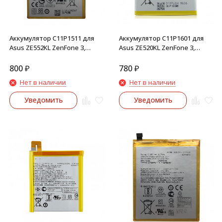
Аккумулятор C11P1511 для
Аккумулятор C11P1601 для
Asus ZE552KL ZenFone 3,
Asus ZE520KL ZenFone 3,
ZD553KL ZenFone 4 Selfie,
ZB501KL ZenFone Live
ZD552KL ZenFone 4 Selfie Pro
800
₽
780
₽
Нет в наличии
Нет в наличии
Уведомить
Уведомить