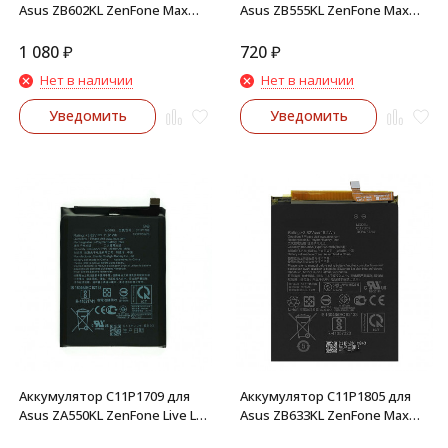
Asus ZB602KL ZenFone Max
Asus ZB555KL ZenFone Max
Pro M1, ZB631KL Max Pro M2
M1
1 080
₽
720
₽
Нет в наличии
Нет в наличии
Уведомить
Уведомить
Аккумулятор C11P1709 для
Аккумулятор C11P1805 для
Asus ZA550KL ZenFone Live L1,
Asus ZB633KL ZenFone Max
G553KL Zenfone Lite L1
M2