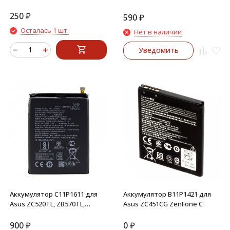
ZE500KG C11P1428
250
₽
590
₽
Осталась 1 шт.
Нет в наличии
Уведомить
Аккумулятор C11P1611 для
Аккумулятор B11P1421 для
Asus ZC520TL, ZB570TL,
Asus ZC451CG ZenFone C
ZenFone 3 Max, Max Plus
900
₽
0
₽