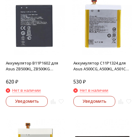
Аккумулятор B11P1602 для
Аккумулятор C11P1324 для
Asus ZB500KL, ZB500KG
Asus A500CG, A500KL, A501CG
ZenFone Go
Zenfone 5
620
₽
530
₽
Нет в наличии
Нет в наличии
Уведомить
Уведомить