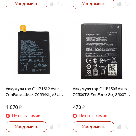
Уведомить
Уведомить
Аккумулятор C11P1612 Asus
Аккумулятор C11P1506 Asus
ZenFone 4 Max ZC554KL, ASUS
ZC500TG ZenFone Go, G500TG
ZenFone 3 Zoom ZE553KL
Zenfone Live
1 070
₽
470
₽
Нет в наличии
Нет в наличии
Уведомить
Уведомить