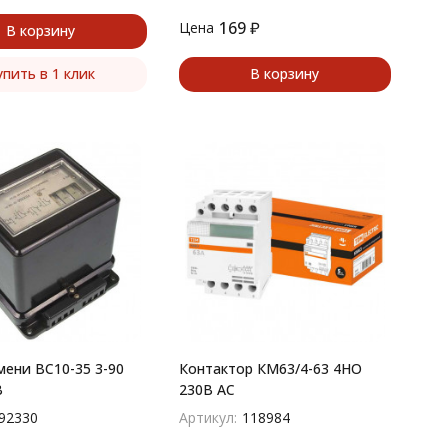
169
₽
Цена
В корзину
упить в 1 клик
В корзину
ни ВС10-35 3-90
Контактор КМ63/4-63 4НО
В
230В АС
92330
Артикул:
118984