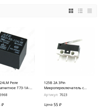
24LM Реле
125В 2А 3Pin
агнитное T73-1A-
Микропереключатель с
лапкой DM-03P 125v. 1a
6968
Артикул:
7023
5
₽
55
₽
Цена