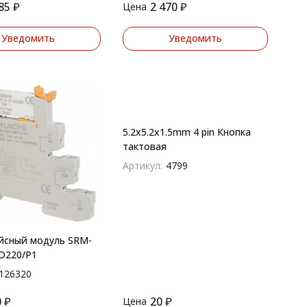
85
₽
2 470
₽
Цена
Уведомить
Уведомить
5.2x5.2x1.5mm 4 pin Кнопка
тактовая
Артикул:
4799
йсный модуль SRM-
D220/P1
126320
0
₽
20
₽
Цена