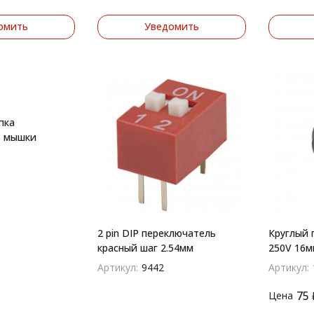
омить
Уведомить
пка
ь мышки
2 pin DIP переключатель
Круглый 
красный шаг 2.54мм
250V 16м
(черный)
Артикул:
9442
Артикул:
75
Цена