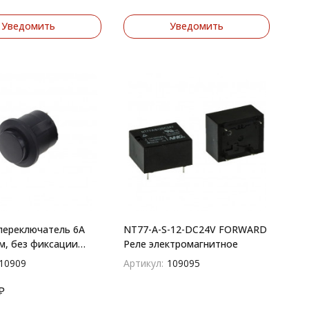
Уведомить
Уведомить
переключатель 6A
NT77-A-S-12-DC24V FORWARD
м, без фиксации
Реле электромагнитное
10909
Артикул:
109095
₽