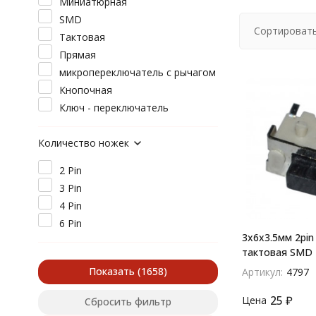
Миниатюрная
SMD
Сортировать
Тактовая
Прямая
микропереключатель с рычагом
Кнопочная
Ключ - переключатель
Количество ножек
2 Pin
3 Pin
4 Pin
6 Pin
3х6х3.5мм 2pin
тактовая SMD
Показать
Артикул:
4797
25
₽
Цена
Сбросить фильтр