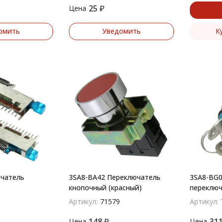
25
₽
Цена
омить
Уведомить
К
чатель
3SA8-BA42 Переключатель
3SA8-BG0
кнопочный (красный)
переключ
Артикул:
71579
Артикул:
148
₽
31
Цена
Цена