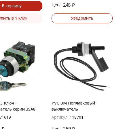
245
₽
Цена
В корзину
упить в 1 клик
Уведомить
3 Ключ -
PVC-3M Поплавковый
атель серии 3SA8
выключатель
71619
Артикул:
118701
1
₽
269
₽
Цена