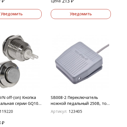
7
₽
213
₽
Цена
Уведомить
Уведомить
/N off-(on) Кнопка
SB008-2 Переключатель
альная серии GQ10F
ножной педальный 250В, ток
ветки
10А, длина кабеля 130 мм
119220
Артикул:
123405
8
₽