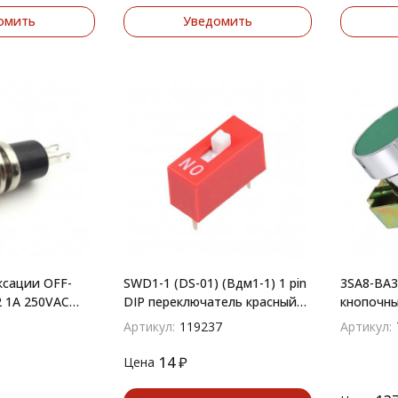
омить
Уведомить
ксации OFF-
SWD1-1 (DS-01) (Вдм1-1) 1 pin
3SA8-BA3
2 1A 250VAC
DIP переключатель красный
кнопочны
шаг 2.54мм
Артикул:
119237
Артикул:
14
₽
Цена