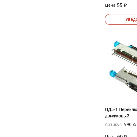
55
₽
Цена
Увед
ПД5-1 Переклю
движковый
Артикул:
99055
60
₽
Цена