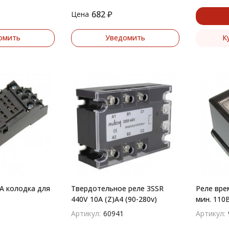
682
₽
Цена
омить
Уведомить
К
A колодка для
Твердотельное реле 3SSR
Реле време
440V 10A (Z)A4 (90-280v)
мин. 110
Артикул:
60941
Артикул: