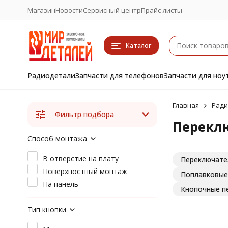
Магазин
Новости
Сервисный центр
Прайс-листы
Каталог
Радиодетали
Запчасти для телефонов
Запчасти для ноу
Главная
Ради
Фильтр подбора
Переклю
Способ монтажа
В отверстие на плату
Переключате
Поверхностный монтаж
Поплавковые
На панель
Кнопочные п
Тип кнопки