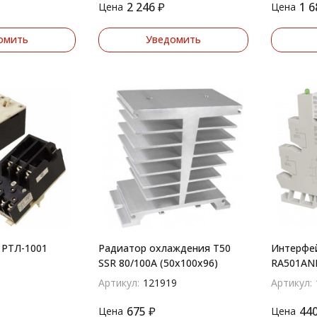
2 246
₽
1 6
Цена
Цена
омить
Уведомить
 РТЛ-1001
Радиатор охлаждения T50
Интерфе
SSR 80/100A (50x100x96)
RA501AN
Артикул:
121919
Артикул:
675
₽
44
Цена
Цена