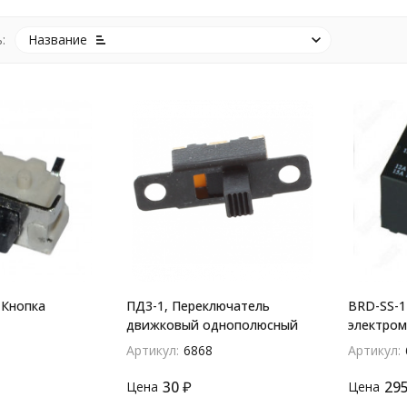
:
Название
 Кнопка
ПД3-1, Переключатель
BRD-SS-1
движковый однополюсный
электром
24V-12A
Артикул:
6868
Артикул:
30
₽
29
Цена
Цена