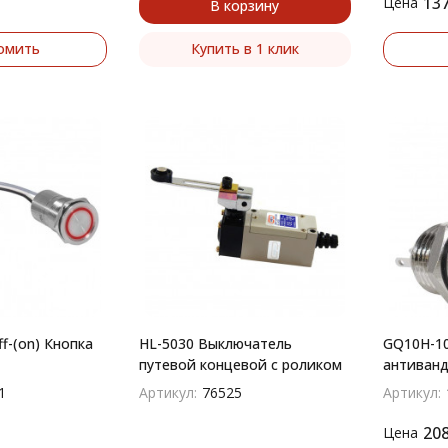
13
Цена
В корзину
омить
Купить в 1 клик
ff-(on) Кнопка
HL-5030 Выключатель
GQ10H-10
путевой концевой с роликом
антиванд
без подс
1
Артикул:
76525
Артикул:
20
Цена