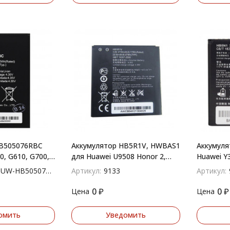
HB505076RBC
Аккумулятор HB5R1V, HWBAS1
Аккумуля
0, G610, G700,
для Huawei U9508 Honor 2,
Huawei Y3
Honor 3
G300, U8
W-HB505076RBC
Артикул:
9133
Артикул:
0
₽
0
₽
Цена
Цена
омить
Уведомить