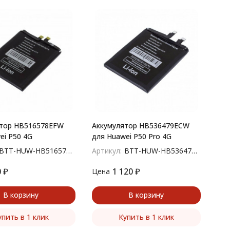
ятор HB516578EFW
Аккумулятор HB536479ECW
ei P50 4G
для Huawei P50 Pro 4G
BTT-HUW-HB516578EFW
Артикул:
BTT-HUW-HB536479ECW
0
₽
1 120
₽
Цена
В корзину
В корзину
упить в 1 клик
Купить в 1 клик