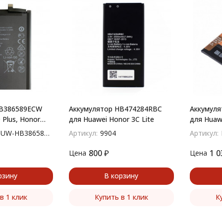
HB386589ECW
Аккумулятор HB474284RBC
Аккумул
 Plus, Honor
для Huawei Honor 3C Lite
для Huaw
Play, Honor 20,
LX9N), Y
W-HB386589ECW
Артикул:
9904
Артикул:
 Lite
800
₽
1 0
Цена
Цена
рзину
В корзину
в 1 клик
Купить в 1 клик
К