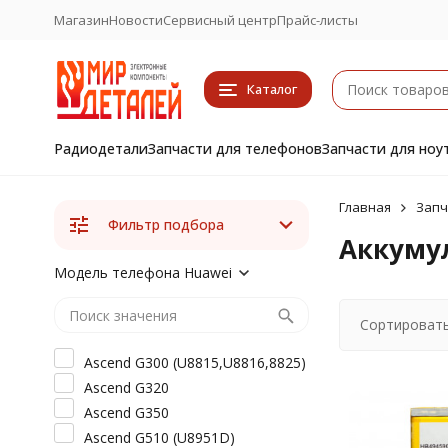
Магазин
Новости
Сервисный центр
Прайс-листы
Каталог
Радиодетали
Запчасти для телефонов
Запчасти для ноу
Главная
Запч
Фильтр подбора
Аккуму
Модель телефона Huawei
Сортировать
Ascend G300 (U8815,U8816,8825)
Ascend G320
Ascend G350
Ascend G510 (U8951D)