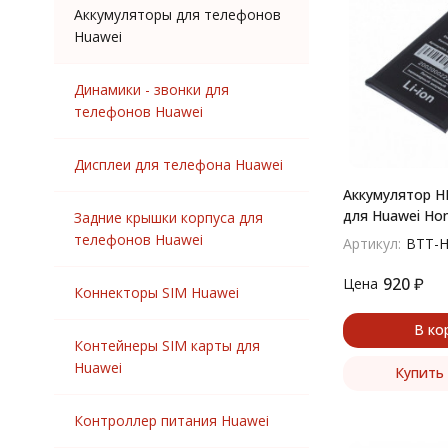
Аккумуляторы для телефонов
Honor 2 U9508
Huawei
Honor 3
Honor 3C
Динамики - звонки для
Honor 4A
телефонов Huawei
Honor 4C
Honor 3X
Дисплеи для телефона Huawei
Honor 4C Pro
Honor 4X
Аккумулятор 
для Huawei Hon
Honor 5C
Задние крышки корпуса для
телефонов Huawei
Honor 5X
Артикул:
BTT-HU
Honor 6
920
₽
Цена
Honor 6A
Коннекторы SIM Huawei
Honor 6C
В ко
Honor 7
Контейнеры SIM карты для
Honor 7A
Huawei
Купить 
Honor 7A Pro
Honor 7X
Контроллер питания Huawei
Honor 8