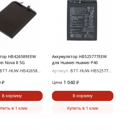
ятор HB426589EEW
Аккумулятор HB525777EEW
ei Nova 8 5G
для Huawei Huawei P40
BTT-HUW-HB426589EEW
Артикул:
BTT-HUW-HB525777EEW
0
₽
1 040
₽
Цена
В корзину
В корзину
упить в 1 клик
Купить в 1 клик