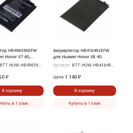
ятор HB496590EFW
Аккумулятор HB416492EFW
ei Honor X7 4G,
для Huawei Honor X8 4G
 5G
BTT-HUW-HB496590EFW
Артикул:
BTT-HUW-HB416492EFW
50
₽
1 140
₽
Цена
В корзину
В корзину
упить в 1 клик
Купить в 1 клик