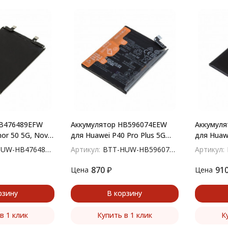
HB476489EFW
Аккумулятор HB596074EEW
Аккумул
or 50 5G, Nova
для Huawei P40 Pro Plus 5G
для Huaw
(ELS-N39)
W-HB476489EFW
Артикул:
BTT-HUW-HB596074EEW
Артикул:
870
₽
91
Цена
Цена
рзину
В корзину
в 1 клик
Купить в 1 клик
К