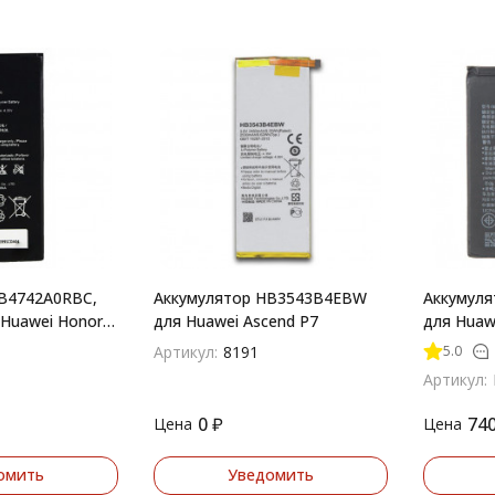
B4742A0RBC,
Аккумулятор HB3543B4EBW
Аккумул
Huawei Honor
для Huawei Ascend P7
для Huawe
Honor 9 
5.0
Артикул:
8191
Артикул:
0
₽
74
Цена
Цена
омить
Уведомить