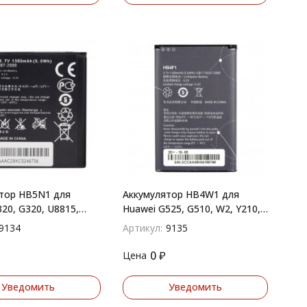
тор HB5N1 для
Аккумулятор HB4W1 для
20, G320, U8815,
Huawei G525, G510, W2, Y210,
812D, U8825D
Y530
9134
Артикул:
9135
0
₽
Цена
Уведомить
Уведомить