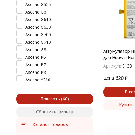
Ascend G525
Ascend G6
Ascend G610
Ascend G630
Ascend G700
Ascend G710
Ascend G8
Аккумулятор 
Ascend P6
для Huawei Hon
Ascend P7
Артикул:
9138
Ascend P8
620
₽
Цена
Ascend Y210
Ascend Y300
В ко
Ascend Y511
Показать
Ascend Y520
Купить 
Ascend Y530
Сбросить фильтр
Ascend Y600
Каталог товаров
Ascend W2
GR5 2017