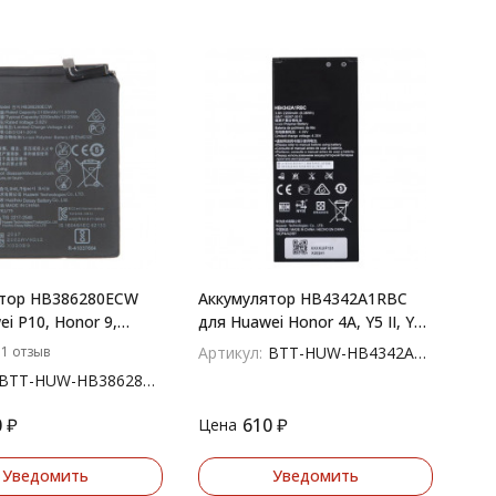
ятор HB386280ECW
Аккумулятор HB4342A1RBC
i P10, Honor 9,
для Huawei Honor 4A, Y5 II, Y6,
Premium
5A
1 отзыв
Артикул:
BTT-HUW-HB4342A1RBC
BTT-HUW-HB386280ECW
0
₽
610
₽
Цена
Уведомить
Уведомить