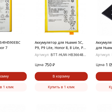
HB494590EBC
Аккумулятор для Huawei 5C,
Аккумул
or 7
P9, P9 Lite, Honor 8, 8 Lite, P8
для Huaw
2017, Honor 7A Pro
Honor X6
Артикул:
BTT-HUW-HB366481ECW
Артикул:
HB366481ECW
750
₽
1 0
Цена
Цена
рзину
В корзину
в 1 клик
Купить в 1 клик
К