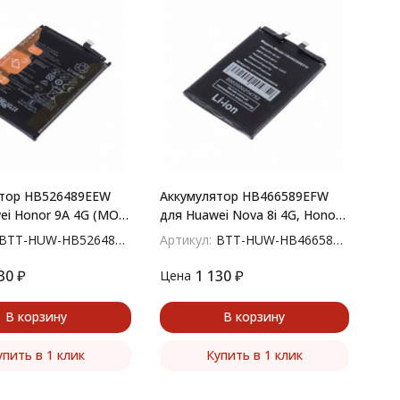
ятор HB526489EEW
Аккумулятор HB466589EFW
ei Honor 9A 4G (MOA-
для Huawei Nova 8i 4G, Honor
6p 4G (MED-LX9N)
50 Lite 4G
BTT-HUW-HB526489EEW
Артикул:
BTT-HUW-HB466589EFW
30
₽
1 130
₽
Цена
В корзину
В корзину
упить в 1 клик
Купить в 1 клик