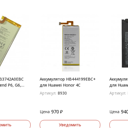
HB3742A0EBC
Аккумулятор HB444199EBC+
Аккумул
end P6, G6,
для Huawei Honor 4C
для Huawe
7X, Nova 3
Артикул:
8930
Артикул:
970
₽
94
Цена
Цена
омить
Уведомить