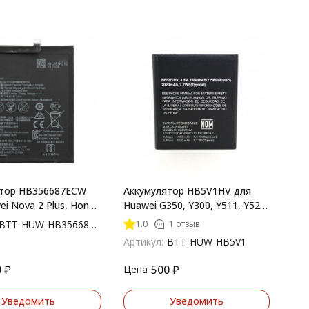
ятор HB356687ECW
Аккумулятор HB5V1HV для
i Nova 2 Plus, Honor
Huawei G350, Y300, Y511, Y520,
i, P30 Lite
Y5C, Y541
1.0
1 отзыв
BTT-HUW-HB356687ECW
Артикул:
BTT-HUW-HB5V1
0
₽
500
₽
Цена
Уведомить
Уведомить