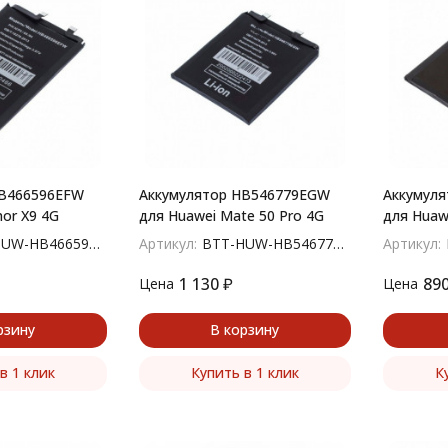
HB466596EFW
Аккумулятор HB546779EGW
Аккумул
or X9 4G
для Huawei Mate 50 Pro 4G
для Huaw
W-HB466596EFW
Артикул:
BTT-HUW-HB546779EGW
Артикул:
1 130
₽
89
Цена
Цена
рзину
В корзину
в 1 клик
Купить в 1 клик
К