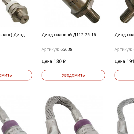
налог) Диод
Диод силовой Д112-25-16
Диод сил
Артикул:
65638
Артикул:
180
₽
19
Цена
Цена
омить
Уведомить