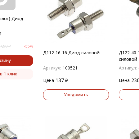
алог) Диод
1
7,50
₽
-55%
Д112-16-16 Диод силовой
Д122-40-
силовой
рзину
Артикул:
100521
Артикул:
в 1 клик
137
₽
23
Цена
Цена
Уведомить