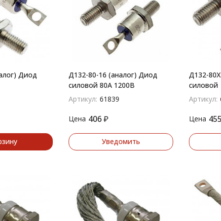
алог) Диод
Д132-80-16 (аналог) Диод
Д132-80Х
силовой 80А 1200В
силовой
Артикул:
61839
Артикул:
406
₽
45
Цена
Цена
рзину
Уведомить