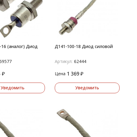
-16 (аналог) Диод
Д141-100-18 Диод силовой
69577
Артикул:
62444
5
₽
1 369
₽
Цена
Уведомить
Уведомить