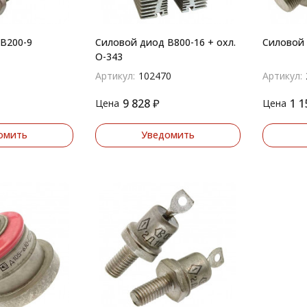
В200-9
Силовой диод В800-16 + охл.
Силовой 
О-343
Артикул:
102470
Артикул:
9 828
₽
1 1
Цена
Цена
омить
Уведомить