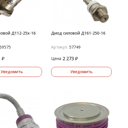
овой Д112-25х-16
Диод силовой Д161-250-16
69575
Артикул:
57749
1
₽
2 273
₽
Цена
Уведомить
Уведомить