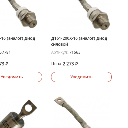
-16 (аналог) Диод
Д161-200Х-16 (аналог) Диод
силовой
57781
Артикул:
71663
73
₽
2 273
₽
Цена
Уведомить
Уведомить