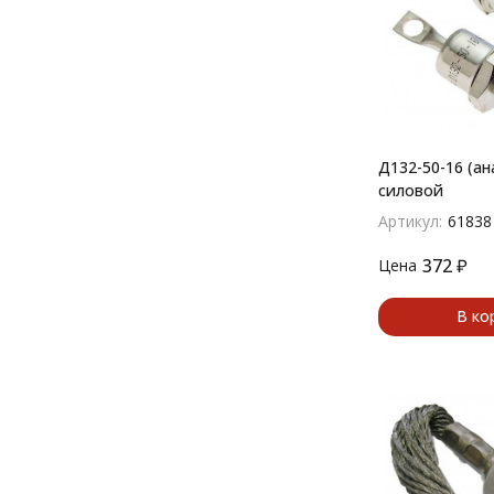
Д132-50-16 (ан
силовой
Артикул:
61838
372
₽
Цена
В ко