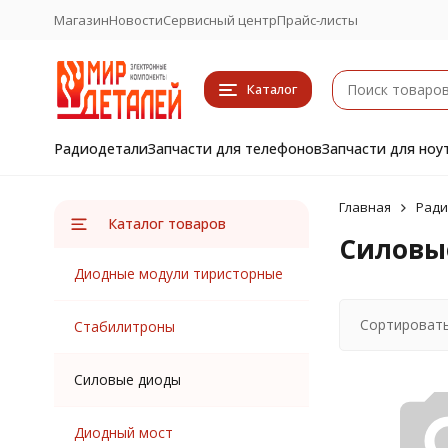
Магазин
Новости
Сервисный центр
Прайс-листы
Каталог
Радиодетали
Запчасти для телефонов
Запчасти для ноу
Главная
Ради
Каталог товаров
Силовы
Диодные модули тиристорные
Сортировать
Стабилитроны
Силовые диоды
Диодный мост