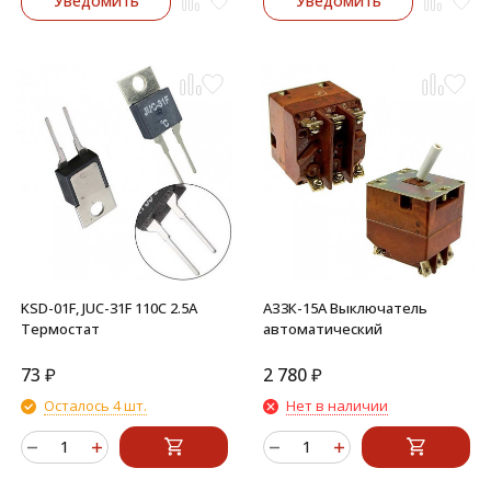
Уведомить
Уведомить
KSD-01F, JUC-31F 110C 2.5A
АЗ3К-15А Выключатель
Термостат
автоматический
73
₽
2 780
₽
Осталось 4 шт.
Нет в наличии