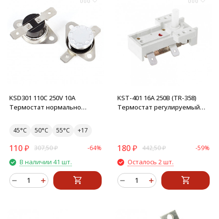
KSD301 110C 250V 10A
KST-401 16A 250В (TR-358)
Термостат нормально
Термостат регулируемый
замкнутый
LR77781 70C0-05
45°C
50°C
55°C
110
₽
180
₽
307,50
₽
-64%
442,50
₽
-59%
В наличии 41 шт.
Осталось 2 шт.