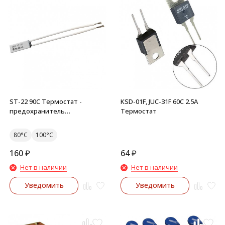
ST-22 90C Термостат -
KSD-01F, JUC-31F 60C 2.5A
предохранитель
Термостат
керамический 5A 250V
80°C
100°C
160
₽
64
₽
Нет в наличии
Нет в наличии
Уведомить
Уведомить