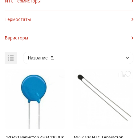
NTC термисторы
Термостаты
Варисторы
Название
14D431 Варистор 430В 110 Дж
MF52 10K NTC Термистор