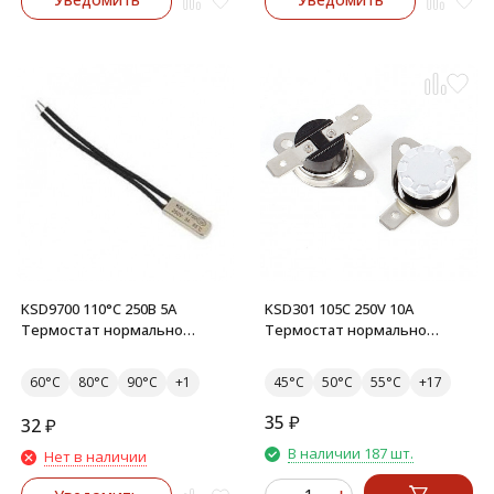
KSD9700 110°C 250В 5А
KSD301 105C 250V 10A
Термостат нормально
Термостат нормально
замкнутый
замкнутый
60°C
80°C
90°C
45°C
50°C
55°C
35
₽
32
₽
В наличии 187 шт.
Нет в наличии