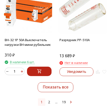
ВН-32 1P 50A Выключатель
Разрядник РР-510А
нагрузки ВН мини рубильник
310
₽
13 689
₽
В наличии 6 шт.
Нет в наличии
Уведомить
Показать все
1
2
...
19