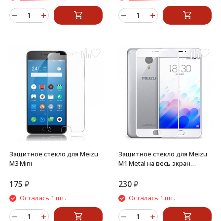
Защитное стекло для Meizu
Защитное стекло для Meizu
M3 Mini
M1 Metal на весь экран
(белый)
175
₽
230
₽
Осталась 1 шт.
Осталась 1 шт.