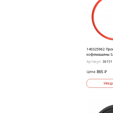
140325962 Про
кофемашины Sa
Артикул:
36151
865
₽
Цена
Увед