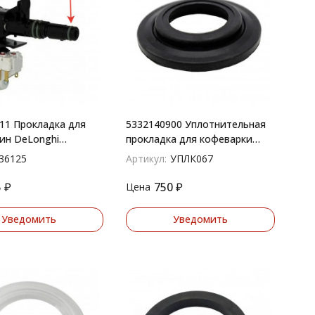
11 Прокладка для
5332140900 Уплотнительная
ин DeLonghi
прокладка для кофеварки
8mm
Delonghi 7313285849 УПЛК067
36125
Артикул:
УПЛК067
5
₽
750
₽
Цена
Уведомить
Уведомить