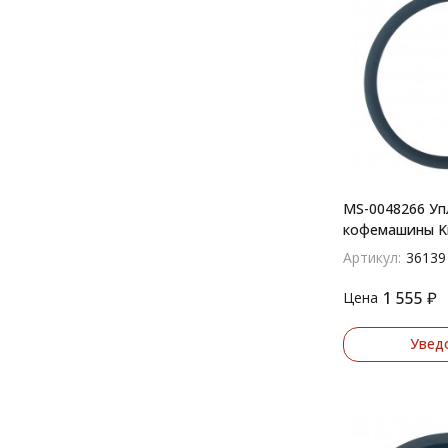
MS-0048266 Уп
кофемашины Kr
УПЛК035
Артикул:
36139
1 555
₽
Цена
Увед