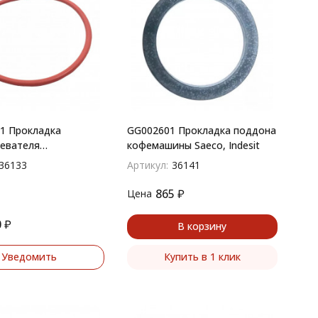
1 Прокладка
GG002601 Прокладка поддона
евателя
кофемашины Saeco, Indesit
ны Saeco D-83,
36133
Артикул:
36141
 83х76х3,5 мм
865
₽
Цена
0
₽
В корзину
Уведомить
Купить в 1 клик