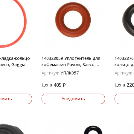
кладка-кольцо
140328059 Уплотнитель для
14032876
eco, Gaggia
кофемашин Pavoni, Saeco,
кольцо 
Marzocco УПЛК057
Saeco 99
Артикул:
УПЛК057
Артикул:
14032876
405
₽
22
Цена
Цена
омить
Уведомить