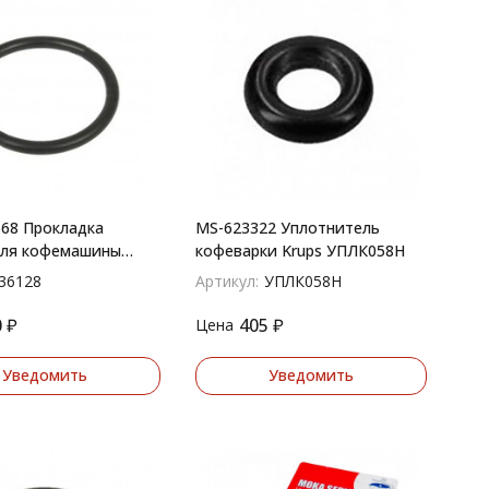
68 Прокладка
MS-623322 Уплотнитель
для кофемашины
кофеварки Krups УПЛК058Н
x36x3.5mm
36128
Артикул:
УПЛК058Н
0
₽
405
₽
Цена
Уведомить
Уведомить