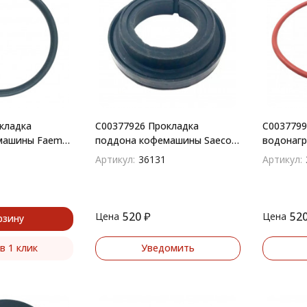
кладка
C00377926 Прокладка
C0037799
машины Faema
поддона кофемашины Saeco,
водонагр
Whirlpool
кофемаши
Артикул:
36131
Артикул:
Whirlpool
520
₽
52
Цена
Цена
рзину
в 1 клик
Уведомить