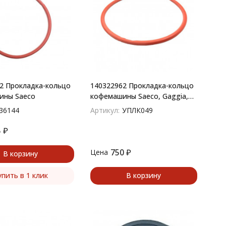
2 Прокладка-кольцо
140322962 Прокладка-кольцо
ины Saeco
кофемашины Saeco, Gaggia,
Philips УПЛК049
36144
Артикул:
УПЛК049
5
₽
750
₽
Цена
В корзину
упить в 1 клик
В корзину