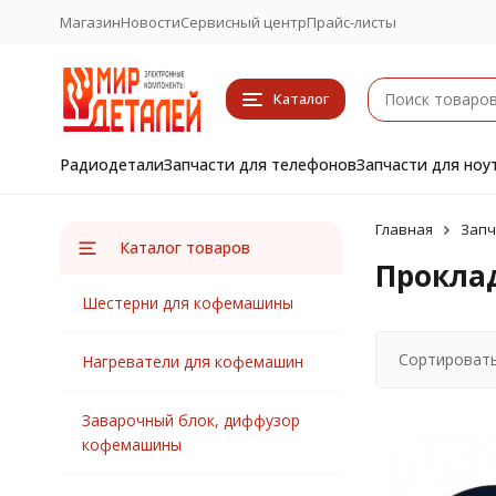
Магазин
Новости
Сервисный центр
Прайс-листы
Каталог
Радиодетали
Запчасти для телефонов
Запчасти для ноу
Главная
Запч
Каталог товаров
Прокла
Шестерни для кофемашины
Сортировать
Нагреватели для кофемашин
Заварочный блок, диффузор
кофемашины