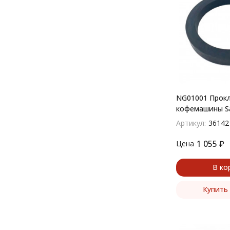
NG01001 Прок
кофемашины S
Артикул:
36142
1 055
₽
Цена
В ко
Купить 