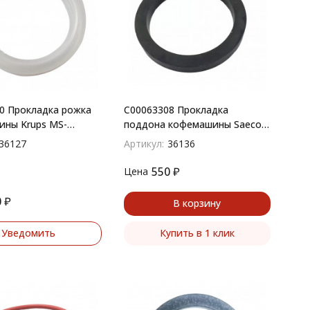
0 Прокладка рожка
C00063308 Прокладка
ны Krups MS-
поддона кофемашины Saeco
ork, Saeco
D-72 72х56х4.2 мм
36127
Артикул:
36136
м (УПЛК016)
550
₽
Цена
0
₽
В корзину
Уведомить
Купить в 1 клик