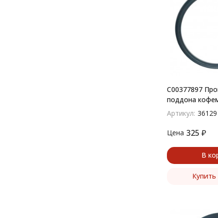
C00377897 Про
поддона кофе
51х44х3,5 мм
Артикул:
36129
325
₽
Цена
В ко
Купить 