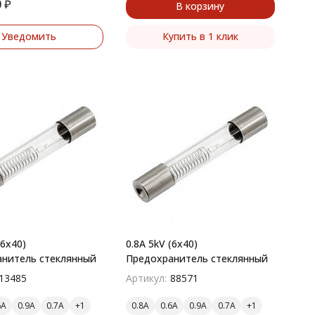
0
₽
В корзину
Уведомить
Купить в 1 клик
(6x40)
0.8A 5kV (6x40)
нитель стеклянный
Предохранитель стеклянный
13485
Артикул:
88571
6A
0.9A
0.7A
0.8A
0.6A
0.9A
0.7A