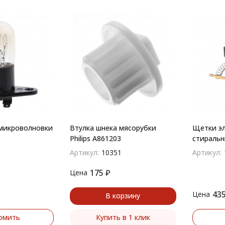
микроволновки
Втулка шнека мясорубки
Щетки эл
Philips A861203
стиральн
NEFF, Si
Артикул:
10351
Артикул:
Neff, Hita
Kuppersb
175
₽
Цена
43
Цена
В корзину
омить
Купить в 1 клик