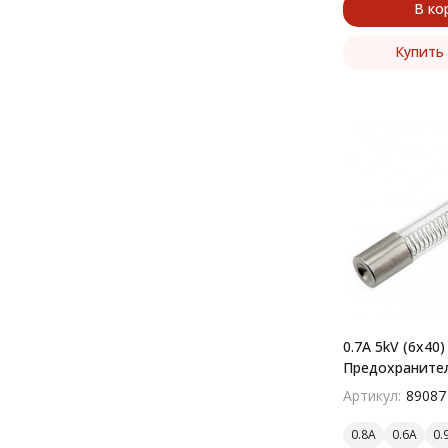
В ко
Купить 
0.7A 5kV (6x40)
Предохранител
Артикул:
89087
0.8A
0.6A
0.