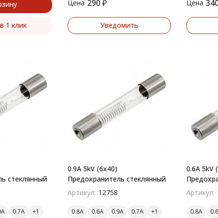
290
₽
34
Цена
Цена
рзину
в 1 клик
Уведомить
0.9A 5kV (6x40)
0.6A 5kV 
ь стеклянный
Предохранитель стеклянный
Предохра
Артикул:
12758
Артикул:
9A
0.7A
0.8A
0.6A
0.9A
0.7A
0.8A
0.