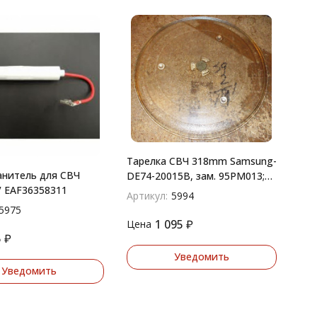
Тарелка СВЧ 318mm Samsung-
нитель для СВЧ
DE74-20015B, зам. 95PM013;
V EAF36358311
4.63.060.29 (с крепл.2руб.)
Артикул:
5994
5975
1 095
₽
Цена
5
₽
Уведомить
Уведомить