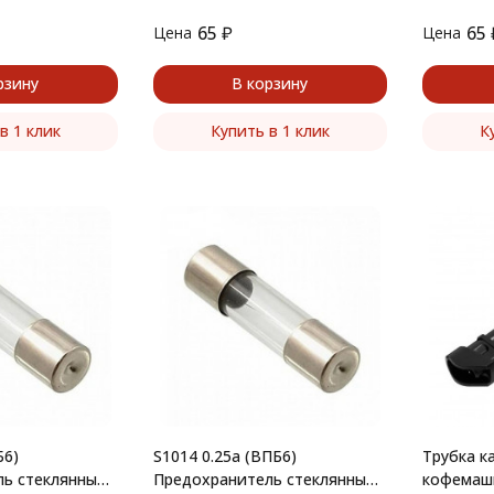
65
₽
65
Цена
Цена
рзину
В корзину
в 1 клик
Купить в 1 клик
К
Б6)
S1014 0.25а (ВПБ6)
Трубка к
ь стеклянный
Предохранитель стеклянный
кофемаши