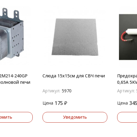
 2M214-240GP
Слюда 15х15см для СВЧ печи
Предохра
волновой печи
0,65A 5K
Артикул:
5970
Артикул:
175
₽
34
Цена
Цена
омить
Уведомить