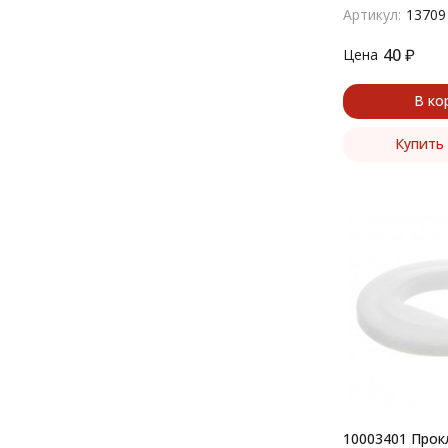
5х20
Артикул:
13709
40
₽
Цена
В ко
Купить 
10003401 Прок