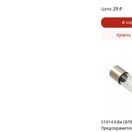
29
₽
Цена
В ко
Купить 
S1014 0.8а (ВП
Предохранител