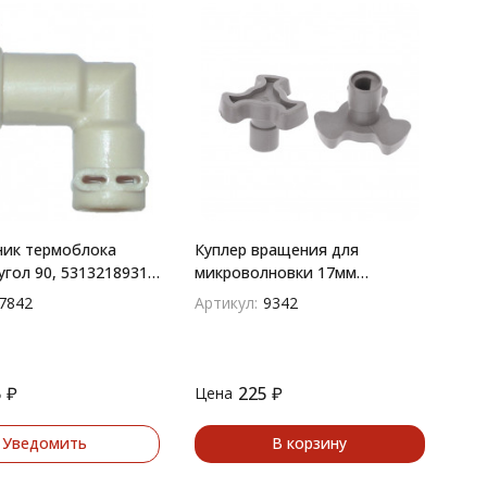
ник термоблока
Куплер вращения для
угол 90, 5313218931
микроволновки 17мм
9)
универсальный
7842
Артикул:
9342
5
₽
225
₽
Цена
Уведомить
В корзину