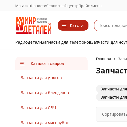
Магазин
Новости
Сервисный центр
Прайс-листы
Каталог
Радиодетали
Запчасти для телефонов
Запчасти для ноу
Главная
Запч
Каталог товаров
Запчаст
Запчасти для утюгов
Запчасти для
Запчасти для блендеров
Запчасти дл
Запчасти для СВЧ
Сортировать
Запчасти для мясорубок