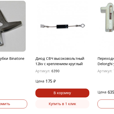
убки Binatone
Диод СВЧ высоковольтный
Переход
12kv с креплением круглый
Delonghi 
(ШЛАК01
Артикул:
6390
Артикул:
175
₽
Цена
63
Цена
В корзину
омить
Купить в 1 клик