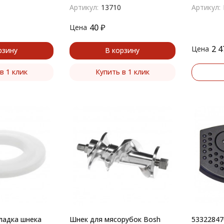
5х20
TIS30.., TI
Артикул:
13710
Артикул:
40
₽
Цена
2 4
Цена
рзину
В корзину
в 1 клик
Купить в 1 клик
ладка шнека
Шнек для мясорубок Bosh
53322847