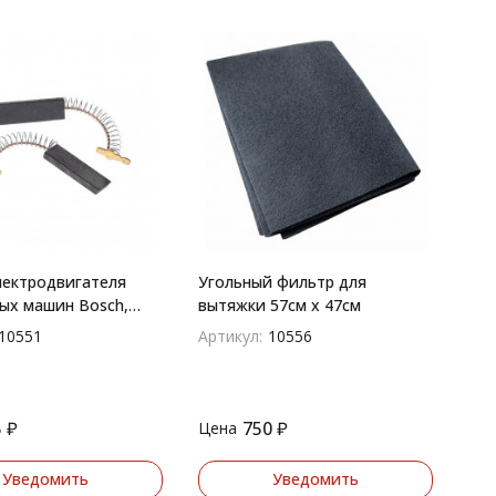
ектродвигателя
Угольный фильтр для
ых машин Bosch,
вытяжки 57см х 47см
emens, Gaggenau,
10551
Артикул:
10556
chi, Whirlpool,
usch, Bauknecht
5
₽
750
₽
Цена
Уведомить
Уведомить