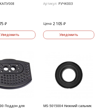
30..
TCA5201, Siemens
КАПУ008
Артикул:
РУЧК003
75
₽
2 105
₽
Цена
Уведомить
Уведомить
00 Поддон для
MS-5015004 Нижний сальник