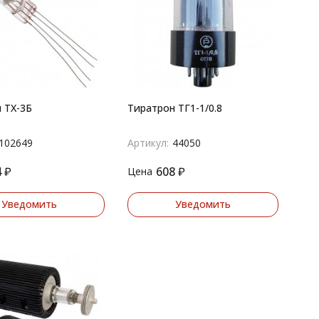
 ТХ-3Б
Тиратрон ТГ1-1/0.8
102649
Артикул:
44050
4
₽
608
₽
Цена
Уведомить
Уведомить