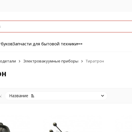
тбуков
Запчасти для бытовой техники
одетали
Электровакуумные приборы
Тиратрон
он
:
Название