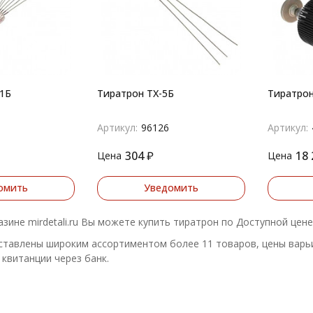
1Б
Тиратрон ТХ-5Б
Тиратрон
Артикул:
96126
Артикул:
304
₽
18 
Цена
Цена
омить
Уведомить
азине mirdetali.ru Вы можете купить тиратрон по Доступной цен
тавлены широким ассортиментом более 11 товаров, цены варьи
 квитанции через банк.