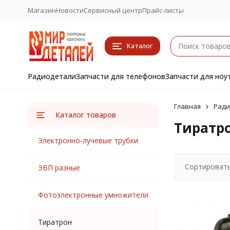
Магазин
Новости
Сервисный центр
Прайс-листы
Каталог
Радиодетали
Запчасти для телефонов
Запчасти для ноу
Главная
Ради
Каталог товаров
Тиратр
Электронно-лучевые трубки
Сортировать
ЭВП разные
Фотоэлектронные умножители
Тиратрон