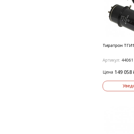
Тиратрон ТГИ1
Артикул:
44061
149 058
Цена
Увед