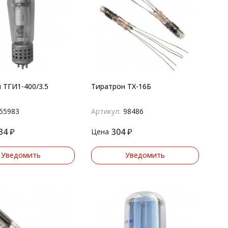
 ТГИ1-400/3.5
Тиратрон ТХ-16Б
55983
Артикул:
98486
34
₽
304
₽
Цена
Уведомить
Уведомить