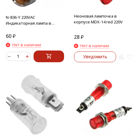
Неоновая лампочка в
N-836-Y 220VAC
корпусе MDX-14 red 220V
Индикаторная лампа в
корпусе (желтый)
60
₽
28
₽
Нет в наличии
Нет в наличии
Уведомить