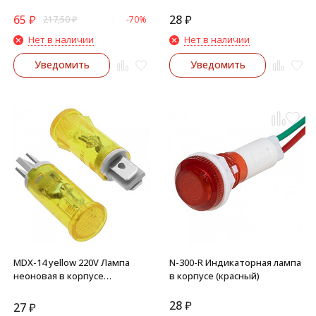
(оранжевый)
65
₽
28
₽
217,50
₽
-70%
Нет в наличии
Нет в наличии
Уведомить
Уведомить
MDX-14 yellow 220V Лампа
N-300-R Индикаторная лампа
неоновая в корпусе
в корпусе (красный)
(желтый)
28
₽
27
₽