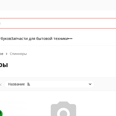
тбуков
Запчасти для бытовой техники
ое
Спиннеры
ры
:
Название