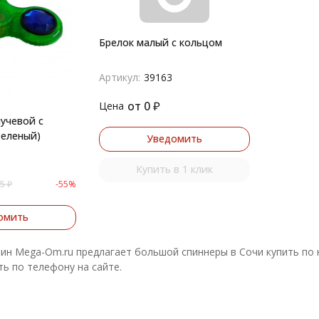
Брелок малый с кольцом
Артикул:
39163
от
0
₽
Цена
лучевой с
зеленый)
Уведомить
Купить в 1 клик
5
₽
-55%
омить
ин Mega-Om.ru предлагает большой спиннеры в Сочи купить по н
ь по телефону на сайте.