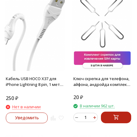
Кабель USB HOCO X37 для
Ключ скрепка для телефона,
iPhone Lightning 8 pin, 1 метр
айфона, андройда комплект
(Белый)
из 5 штук извлечения
симкарты
20
₽
250
₽
В наличии 962 шт.
Нет в наличии
Уведомить