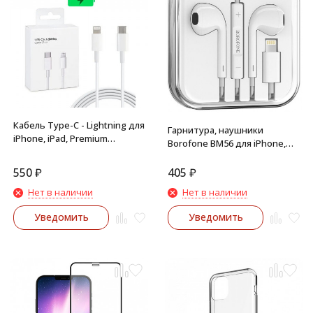
Кабель Type-C - Lightning для
Гарнитура, наушники
iPhone, iPad, Premium
Borofone BM56 для iPhone,
качество
iPad, iPod Lightning 8-pin,
вкладыши, 1.2м (белый)
550
₽
405
₽
Нет в наличии
Нет в наличии
Уведомить
Уведомить