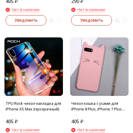
405
₽
290
₽
Нет в наличии
Нет в наличии
Уведомить
Уведомить
TPU Rock чехол накладка для
Чехол кошка с усами для
iPhone XS Max (прозрачный)
iPhone 8 Plus, iPhone 7 Plus
(Розовый)
405
₽
405
₽
Нет в наличии
Нет в наличии