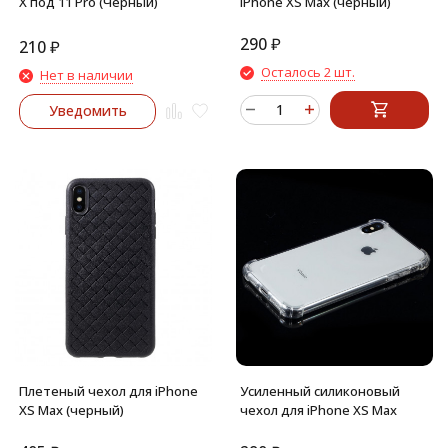
X под 11 Pro (Черный)
iPhone XS Max (черный)
290
₽
210
₽
Осталось 2 шт.
Нет в наличии
Уведомить
Плетеный чехол для iPhone
Усиленный силиконовый
XS Max (черный)
чехол для iPhone XS Max