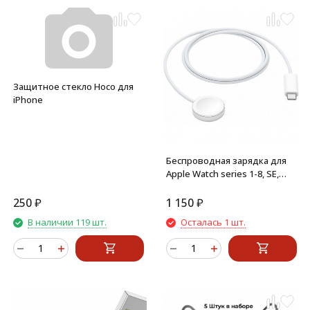
Защитное стекло Hoco для
iPhone
Беспроводная зарядка для
Apple Watch series 1-8, SE,
Ultra, Hoco CW39C c кабелем
Type-C 1.2 м (белый)
250
₽
1 150
₽
В наличии 119 шт.
Осталась 1 шт.