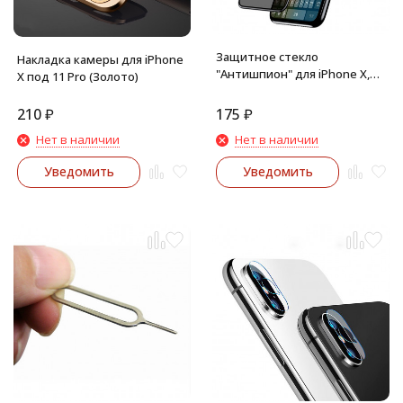
Защитное стекло
Накладка камеры для iPhone
"Антишпион" для iPhone X,
X под 11 Pro (Золото)
XS (Черное)
210
₽
175
₽
Нет в наличии
Нет в наличии
Уведомить
Уведомить