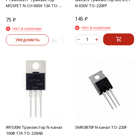
MOSFET N-CH 600V 13A TO-
N 650V TO-220FP
220
145
₽
75
₽
Нет в наличии
Нет в наличии
Уведомить
IRF530N Транзистор N-канал
SMK0870F N канал TO-220F
100В 17А TO-220AB