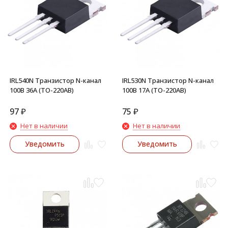
IRL540N Транзистор N-канал
IRL530N Транзистор N-канал
100В 36А (TO-220AB)
100В 17А (TO-220AB)
97
₽
75
₽
Нет в наличии
Нет в наличии
Уведомить
Уведомить