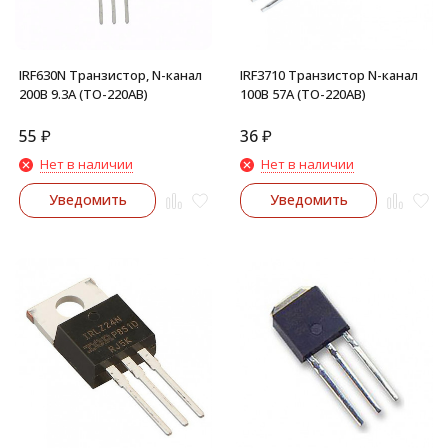
IRF630N Транзистор, N-канал
IRF3710 Транзистор N-канал
200В 9.3А (TO-220AB)
100В 57А (TO-220AB)
55
₽
36
₽
Нет в наличии
Нет в наличии
Уведомить
Уведомить