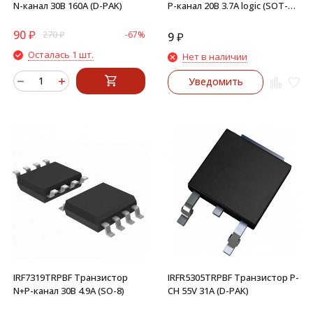
N-канал 30В 160А (D-PAK)
P-канал 20В 3.7А logic (SOT-
23)
90
₽
270
₽
-67%
9
₽
Осталась 1 шт.
Нет в наличии
Уведомить
IRF7319TRPBF Транзистор
IRFR5305TRPBF Транзистор P-
N+P-канал 30В 4.9А (SO-8)
CH 55V 31A (D-PAK)