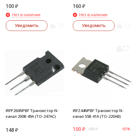
100
₽
160
₽
Нет в наличии
Нет в наличии
Уведомить
Уведомить
IRFP260NPBF Транзистор N-
IRFZ44NPBF Транзистор N-
канал 200В 49А (TO-247AC)
канал 55В 41А (TO-220AB)
100
₽
285
₽
-65%
148
₽