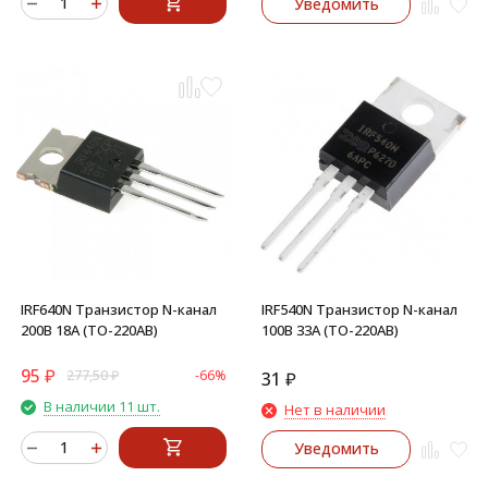
Уведомить
IRF640N Транзистор N-канал
IRF540N Транзистор N-канал
200В 18А (TO-220AB)
100В 33А (TO-220AB)
95
₽
277,50
₽
-66%
31
₽
В наличии 11 шт.
Нет в наличии
Уведомить