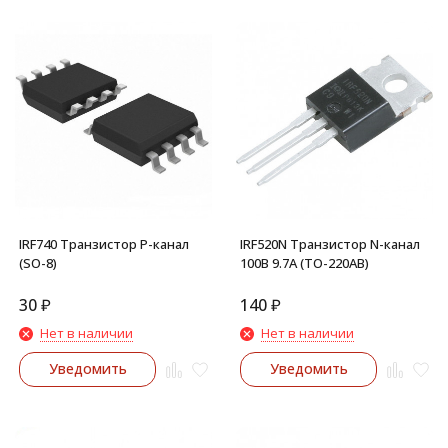
IRF740 Транзистор P-канал
IRF520N Транзистор N-канал
(SO-8)
100В 9.7А (TO-220AB)
30
₽
140
₽
Нет в наличии
Нет в наличии
Уведомить
Уведомить