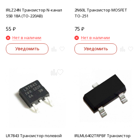
IRLZ24N Транзистор N-канал
2N60L Транзистор MOSFET
55В 18А (TO-220AB)
TO-251
55
₽
75
₽
Нет в наличии
Нет в наличии
Уведомить
Уведомить
LR7843 Транзистор полевой
IRLML6402TRPBF Транзистор