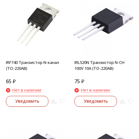
IRF740 Транзистор N-канал
IRL520N Транзистор N-CH
(TO-220AB)
100V 10A (TO-220AB)
65
₽
75
₽
Нет в наличии
Нет в наличии
Уведомить
Уведомить