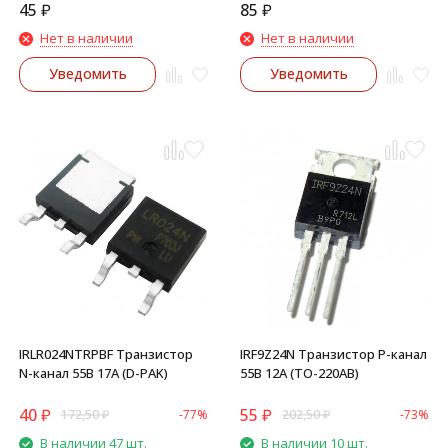
45
₽
85
₽
Нет в наличии
Нет в наличии
Уведомить
Уведомить
IRLR024NTRPBF Транзистор
IRF9Z24N Транзистор P-канал
N-канал 55В 17А (D-PAK)
55В 12А (TO-220AB)
40
₽
55
₽
172,50
₽
-77%
202,50
₽
-73%
В наличии 47 шт.
В наличии 10 шт.