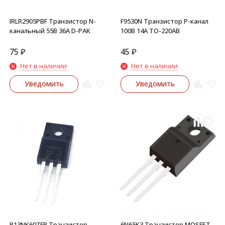
IRLR2905PBF Транзистор N-
F9530N Транзистор P-канал
канальный 55В 36А D-PAK
100В 14А TO-220AB
75
₽
45
₽
Нет в наличии
Нет в наличии
Уведомить
Уведомить
P13NK60ZFP Транзистор
6N65K3 Транзистор MOSFET