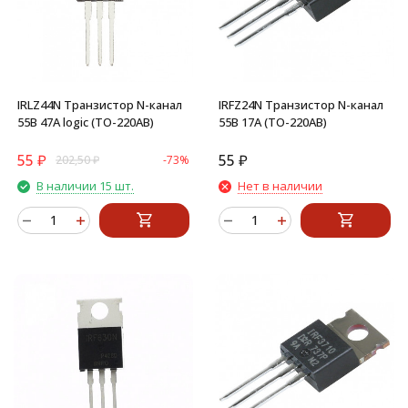
IRLZ44N Транзистор N-канал
IRFZ24N Транзистор N-канал
55В 47А logic (TO-220AB)
55В 17А (TO-220AB)
55
₽
55
₽
202,50
₽
-73%
В наличии 15 шт.
Нет в наличии