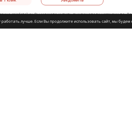
азине mirdetali.ru Вы можете купить выключатели нагрузки по Д
 работать лучше. Если Вы продолжите использовать сайт, мы будем с
грузки представлены широким ассортиментом более 18 товаров
на сайте или по квитанции через банк.
г товаров
Информация
етали
Магазин
и для телефонов
Новости
и для ноутбуков
Сервисный центр
и для бытовой техники
и для робота пылесоса Xiaomi
и для Яндекс станций