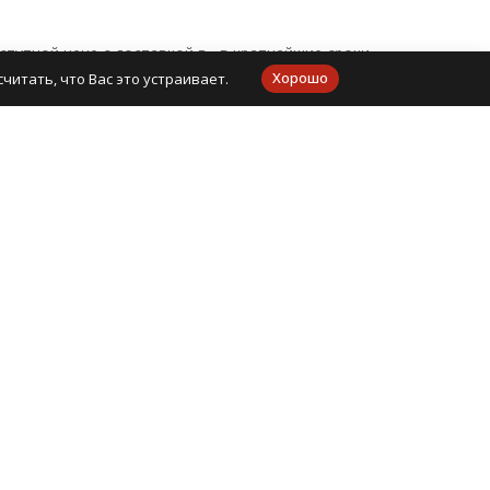
оступной цене с доставкой в в кратчайшие сроки.
Хорошо
читать, что Вас это устраивает.
, цены варьируются от 260 руб.. Оплатить товар Вы
Контакты
8 (938) 49-50-400
Мобильный
Москва, ул. Верейская, 25, оф 102
info@mirdetali.ru
Мы на маркетплейсах