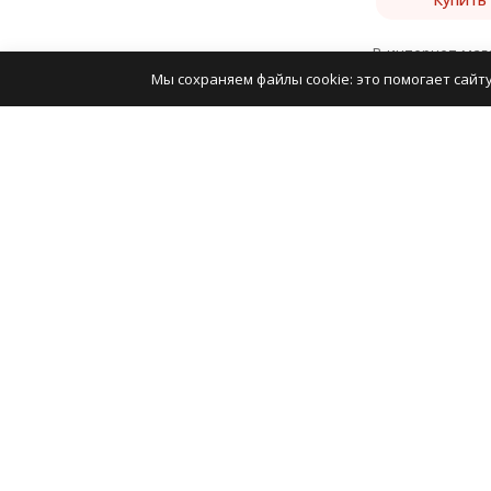
В интернет маг
Мы сохраняем файлы cookie: это помогает сайту
Выключатели на
можете онлайн 
Катало
Радиод
Запчаст
2009-2026 © Мир деталей — Гипермаркет
Запчаст
радиодеталей и запчастей для электроники
Запчаст
Запчаст
Запчаст
Политика персональных данных
Карта сайта