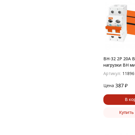
ВН-32 2P 20A 
нагрузки ВН м
Артикул:
11896
387
₽
Цена
В ко
Купить 