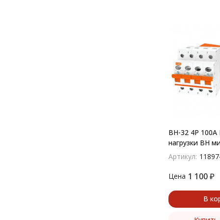
ВН-32 4P 100A
нагрузки ВН м
Артикул:
11897
1 100
₽
Цена
В ко
Купить 