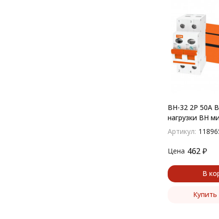
ВН-32 2P 50A 
нагрузки ВН м
Артикул:
11896
462
₽
Цена
В ко
Купить 