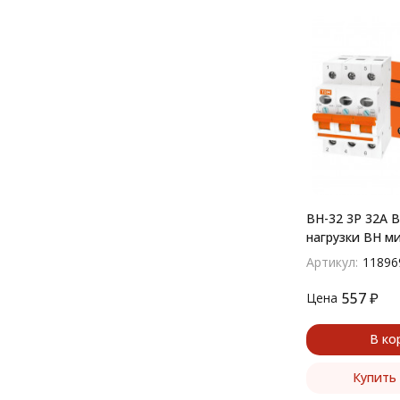
ВН-32 3P 32A 
нагрузки ВН м
Артикул:
11896
557
₽
Цена
В ко
Купить 