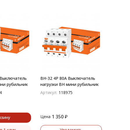
 Выключатель
ВН-32 4P 80A Выключатель
ини рубильник
нагрузки ВН мини рубильник
4
Артикул:
118975
1 350
₽
Цена
рзину
в 1 клик
Уведомить