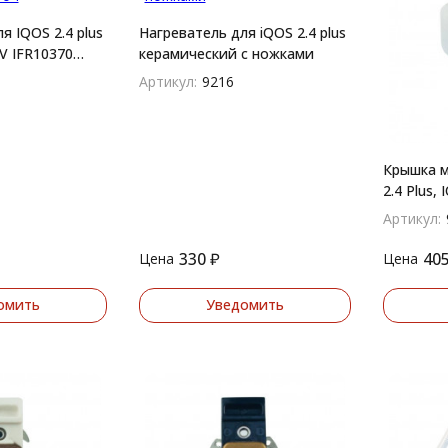
я IQOS 2.4 plus
Нагреватель для iQOS 2.4 plus
2V IFR10370
керамический с ножками
Артикул:
9216
Крышка м
2.4 Plus, 
(белый)
Артикул:
330
₽
40
Цена
Цена
омить
Уведомить