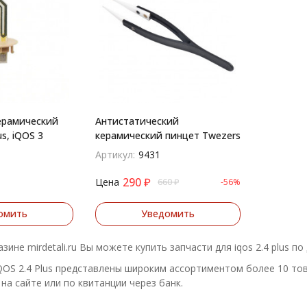
ерамический
Антистатический
us, iQOS 3
керамический пинцет Twezers
Артикул:
9431
290
₽
Цена
660
₽
-56%
омить
Уведомить
зине mirdetali.ru Вы можете купить запчасти для iqos 2.4 plus 
QOS 2.4 Plus представлены широким ассортиментом более 10 тов
на сайте или по квитанции через банк.