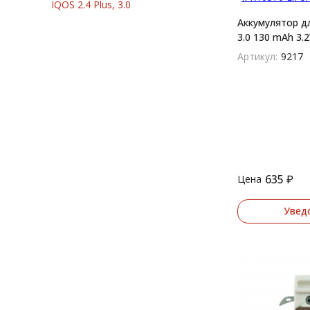
IQOS 2.4 Plus, 3.0
Аккумулятор дл
3.0 130 mAh 3.
LiFePo4
Артикул:
9217
635
₽
Цена
Увед