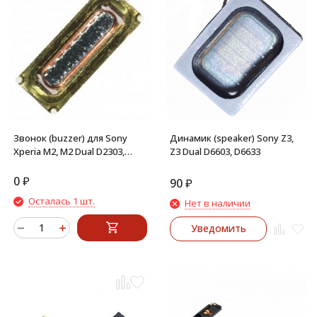
Звонок (buzzer) для Sony
Динамик (speaker) Sony Z3,
Xperia M2, M2 Dual D2303,
Z3 Dual D6603, D6633
D2306, D2302
0
₽
90
₽
Осталась 1 шт.
Нет в наличии
Уведомить