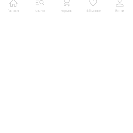
Главная
Каталог
Корзина
Избранное
Войти
2009-2026 © Мир деталей — Гипермаркет радиодеталей и
запчастей для электроники
8 (938) 49-50-400
Мобильный
Написать в мессенджеры:
Написать в Telegram
Написать в Whatsapp
Контакты: