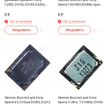
C2305, D5102, D5103, D2203,
Xperia C4 E5303 (E5306), Xperia
D2212, E2105, E2115 (C, T3, E3,
C4 Dual Sim E5333
E3 Dual, E4, E4 Dual)
0
₽
0
₽
Нет в наличии
Нет в наличии
Уведомить
Уведомить
Звонок (buzzer) для Sony
Звонок (buzzer) для Sony
Xperia E3, E3 Dual D2203, D2212
Xperia Z Ultra, T3 C6833, D5103