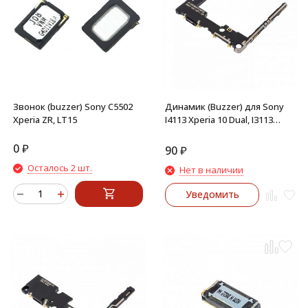
Звонок (buzzer) Sony C5502
Динамик (Buzzer) для Sony
Xperia ZR, LT15
I4113 Xperia 10 Dual, I3113
Xperia 10 в сборе
0
₽
90
₽
Осталось 2 шт.
Нет в наличии
Уведомить