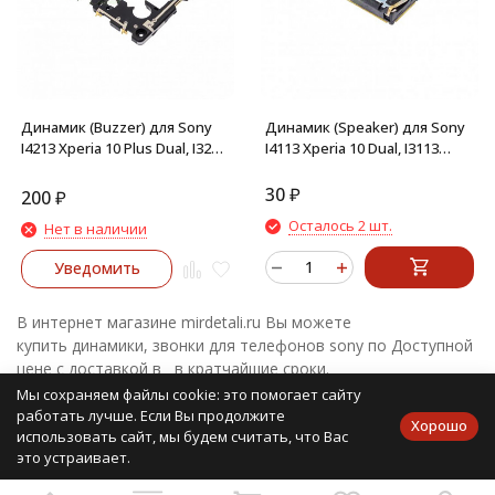
Динамик (Buzzer) для Sony
Динамик (Speaker) для Sony
I4213 Xperia 10 Plus Dual, I3213
I4113 Xperia 10 Dual, I3113
Xperia 10 Plus в сборе
Xperia 10, I3213 Xperia 10 Plus,
I4213 Xperia 10 Plus Dual
30
₽
200
₽
Осталось 2 шт.
Нет в наличии
Уведомить
В интернет магазине mirdetali.ru Вы можете
купить динамики, звонки для телефонов sony по Доступной
цене с доставкой в в кратчайшие сроки.
Мы сохраняем файлы cookie: это помогает сайту
Динамики, звонки для телефонов Sony представлены
работать лучше. Если Вы продолжите
широким ассортиментом более 20 товаров,
Хорошо
использовать сайт, мы будем считать, что Вас
цены варьируются от 30 руб.. Оплатить товар Вы можете
это устраивает.
онлайн на сайте или по квитанции через банк.