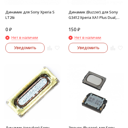
Динамик для Sony Xperia S
Динамик (Buzzer) для Sony
LT26i
G3412 Xperia XA1 Plus Dual,
G3421 Xperia XA1 Plus в сборе
0
₽
150
₽
Нет в наличии
Нет в наличии
Уведомить
Уведомить
Динамик (speaker) Sony
Звонок (Buzzer) для Sony