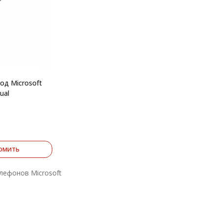
од Microsoft
ual
омить
лефонов Microsoft