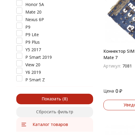
Honor 5A
Mate 20
Nexus 6P
P9
P9 Lite
P9 Plus
Y5 2017
Коннектор SIM
P Smart 2019
Mate 7
View 20
Артикул:
7081
Y6 2019
P Smart Z
P30 Lite
0
₽
Цена
P30
Показать
Увед
Сбросить фильтр
Каталог товаров