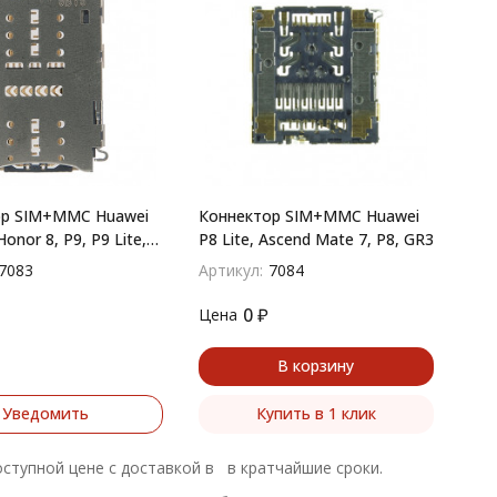
ор SIM+MMC Huawei
Коннектор SIM+MMC Huawei
Honor 8, P9, P9 Lite,
P8 Lite, Ascend Mate 7, P8, GR3
Meizu M3E
7083
Артикул:
7084
0
₽
Цена
В корзину
Уведомить
Купить в 1 клик
оступной цене с доставкой в в кратчайшие сроки.