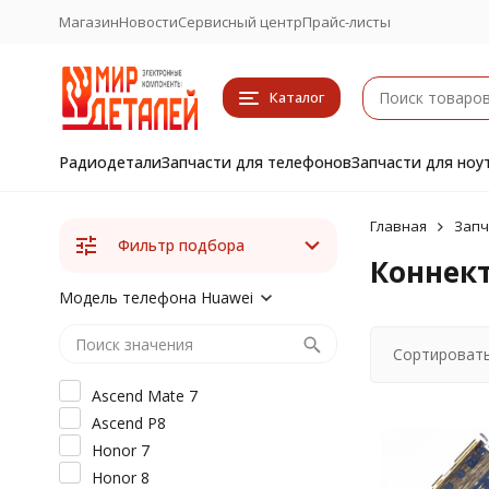
Магазин
Новости
Сервисный центр
Прайс-листы
Каталог
Радиодетали
Запчасти для телефонов
Запчасти для ноу
Главная
Запч
Фильтр подбора
Коннект
Модель телефона Huawei
Сортировать
Ascend Mate 7
Ascend P8
Honor 7
Honor 8