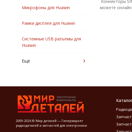
Коннекторы SIM
Микрофоны для Huawei
можете онлайн 
Рамки дисплея для Huawei
Системные USB разъемы для
Huawei
Ещё
Катало
Радиод
Запчаст
2009-2026 © Мир деталей — Гипермаркет
Запчаст
радиодеталей и запчастей для электроники
Запчаст