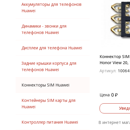
Аккумуляторы для телефонов
Huawei
Динамики - звонки для
телефонов Huawei
Дисплеи для телефона Huawei
Коннектор SIM
Honor View 20,
Задние крышки корпуса для
20, P30, P30 Li
телефонов Huawei
Артикул:
10064
P Smart Z
Коннекторы SIM Huawei
0
₽
Цена
Контейнеры SIM карты для
Huawei
Увед
Контроллер питания Huawei
В интернет маг