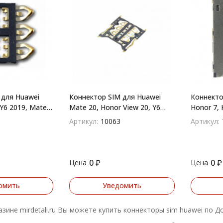
 для Huawei
Коннектор SIM для Huawei
Коннект
 Y6 2019, Mate
Mate 20, Honor View 20, Y6
Honor 7, 
te, P Smart 2019,
2019, P30, P30 Lite, P Smart
P9 Plus, 
Артикул:
10063
Артикул:
2019
0
₽
0
₽
Цена
Цена
омить
Уведомить
азине mirdetali.ru Вы можете купить коннекторы sim huawei по Д