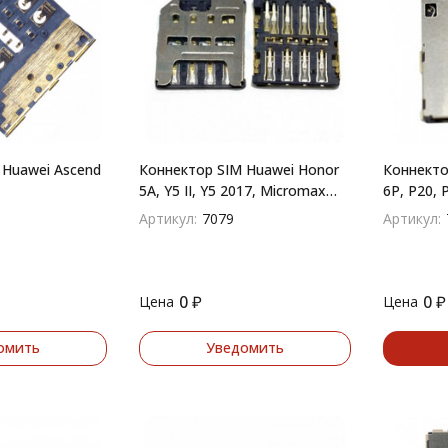
 Huawei Ascend
Коннектор SIM Huawei Honor
Коннекто
5A, Y5 II, Y5 2017, Micromax
6P, P20, 
Q398
Артикул:
7079
Артикул:
0
₽
0
₽
Цена
Цена
омить
Уведомить