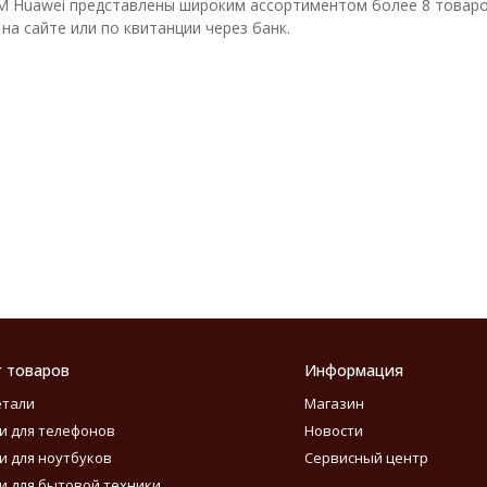
 Huawei представлены широким ассортиментом более 8 товаров
на сайте или по квитанции через банк.
г товаров
Информация
етали
Магазин
и для телефонов
Новости
и для ноутбуков
Сервисный центр
и для бытовой техники