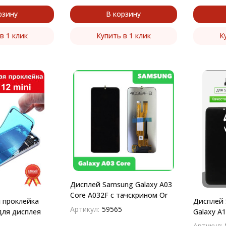
рзину
В корзину
в 1 клик
Купить в 1 клик
К
Дисплей Samsung Galaxy A03
Core A032F с тачскрином Or
 проклейка
Дисплей 
Артикул:
59565
 для дисплея
Galaxy A
(In-Cell) 
Артикул: