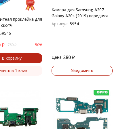
Камера для Samsung A207
Galaxy A20s (2019) передняя
тная проклейка для
фронтальная
Артикул:
59541
 скотч
59546
0
₽
760
₽
-50%
280
₽
Цена
В корзину
упить в 1 клик
Уведомить