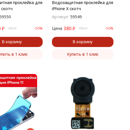
тная проклейка для
Водозащитная проклейка для
​ скотч
iPhone X​ скотч
59550
Артикул:
59549
0
₽
380
₽
Цена
760
₽
-50%
760
₽
-50%
В корзину
В корзину
упить в 1 клик
Купить в 1 клик