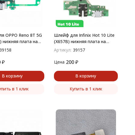
я OPPO Reno 8T 5G
Шлейф для Infinix Hot 10 Lite
) нижняя плата на
(X657B) нижняя плата на
арядки, микрофон
разъем зарядки, гарнитуры,
39158
Артикул:
39157
микрофон
0
₽
200
₽
Цена
В корзину
В корзину
упить в 1 клик
Купить в 1 клик