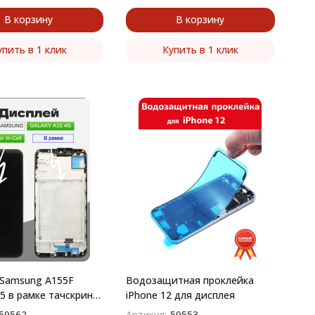
В корзину
В корзину
упить в 1 клик
Купить в 1 клик
Samsung A155F
Водозащитная проклейка
15 в рамке тачскрин
iPhone 12​ для дисплея
(черный)
59562
Артикул:
59553