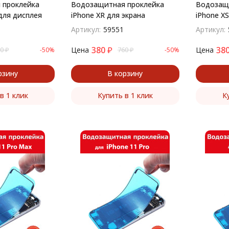
 проклейка
Водозащитная проклейка
Водозащи
 для дисплея
iPhone XR​ для экрана
iPhone XS
Артикул:
59551
Артикул:
380
₽
38
Цена
Цена
0
₽
-50%
760
₽
-50%
рзину
В корзину
в 1 клик
Купить в 1 клик
К