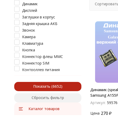
Динамик
Сортировать
Дисплей
Заглушки в корпус
Задняя крышка АКБ
Звонок
Камера
Клавиатура
Кнопка
Коннектор флеш MMC
Коннектор SIM
Контроллер питания
Контакты
Корпус
Показать
Микросхема
Динамик (speak
Samsung A155F
Микрофон
Сбросить фильтр
верхний слухо
Разъем аудио
Артикул:
59576
Каталог товаров
Разъем зарядки / USB
270
₽
Цена
Рамка дисплея