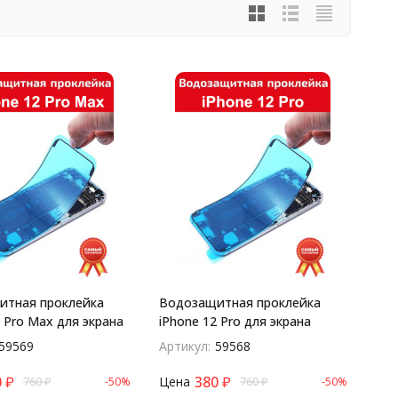
итная проклейка
Водозащитная проклейка
2 Pro Max для экрана
iPhone 12 Pro для экрана
59569
Артикул:
59568
0
₽
380
₽
Цена
760
₽
-50%
760
₽
-50%