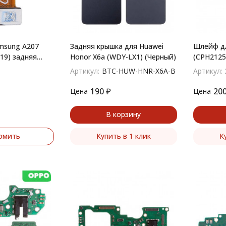
msung A207
Задняя крышка для Huawei
Шлейф дл
019) задняя
Honor X6a (WDY-LX1) (Черный)
(CPH2125)
плата на
Артикул:
BTC-HUW-HNR-X6A-B
Артикул:
гарнитур
190
₽
20
Цена
Цена
В корзину
омить
Купить в 1 клик
К