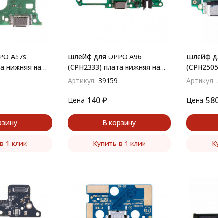
PO A57s
Шлейф для OPPO A96
Шлейф дл
та нижняя на
(CPH2333) плата нижняя на
(CPH2505
, гарнитуры,
разъем зарядки, гарнитуры,
разъем з
Артикул:
39159
Артикул:
микрофон
140
₽
58
Цена
Цена
рзину
В корзину
в 1 клик
Купить в 1 клик
К