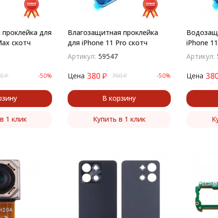
проклейка для
Влагозащитная проклейка
Водозащи
ax​ скотч
для iPhone 11 Pro скотч
iPhone 11
Артикул:
59547
Артикул:
380
₽
38
Цена
Цена
0
₽
-50%
760
₽
-50%
рзину
В корзину
в 1 клик
Купить в 1 клик
К