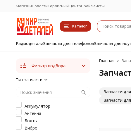
Магазин
Новости
Сервисный центр
Прайс-листы
Каталог
Радиодетали
Запчасти для телефонов
Запчасти для ноу
Главная
Запч
Фильтр подбора
Запчаст
Тип запчасти
Запчасти для
Запчасти дл
Аккумулятор
Антенна
Болты
Вибро