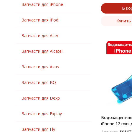
Запчасти для iPhone
Системная плата
В ко
Сканер отпечатка
Скотч для стекла
Запчасти для iPod
Купить 
Средняя часть
Стекло
Запчасти для Acer
Стекло камеры
Стеклянные вставки
Запчасти для Alcatel
Sim лоток
Тачскрин
Запчасти для Asus
Шлейф
Стилус
Запчасти для BQ
{Стекло,Тачскрин}
Запчасти для Dexp
Запчасти для Explay
Водозащитная
iPhone 12 mini
Запчасти для Fly
Артикул:
59567