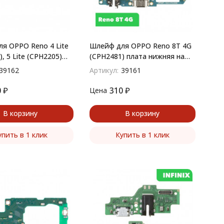
я OPPO Reno 4 Lite
Шлейф для OPPO Reno 8T 4G
, 5 Lite (CPH2205)
(CPH2481) плата нижняя на
 разъем зарядки,
разъем зарядки, гарнитуры,
39162
Артикул:
39161
ы, микрофон
микрофон
0
₽
310
₽
Цена
В корзину
В корзину
упить в 1 клик
Купить в 1 клик