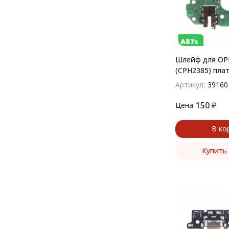
Шлейф для OP
(CPH2385) пла
разъем зарядки
Артикул:
39160
микрофон
150
₽
Цена
В ко
Купить 