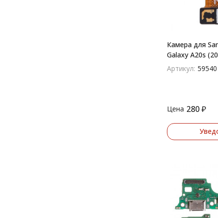
Камера для Sa
Galaxy A20s (2
основная
Артикул:
59540
280
₽
Цена
Увед