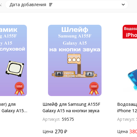
:
Дата добавления
er) для
Шлейф для Samsung A155F
Водозащ
 Galaxy A15
Galaxy A15 на кнопки звука
iPhone 1
вой
Артикул:
59575
Артикул:
270
₽
38
Цена
Цена