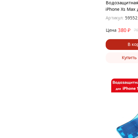
Водозащитная
iPhone Xs Max​
Артикул:
59552
380
₽
Цена
76
В ко
Купить 