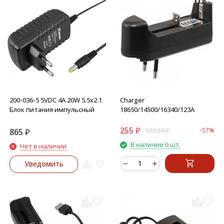
200-036-5 5VDC 4А 20W 5.5х2.1
Charger
Блок питания импульсный
18650/14500/16340/123A
255
₽
592,50
₽
-57%
865
₽
В наличии 6 шт.
Нет в наличии
Уведомить