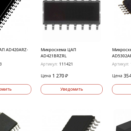
АП AD420ARZ-
Микросхема ЦАП
Микросх
AD421BRZRL
AD5302A
3
Артикул:
111421
Артикул:
1 270
₽
35
Цена
Цена
омить
Уведомить