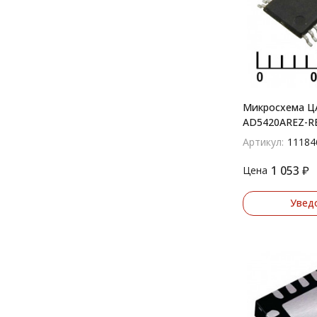
Микросхема Ц
AD5420AREZ-R
Артикул:
11184
1 053
₽
Цена
Увед