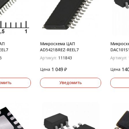
АП
Микросхема ЦАП
Микросх
EEL7
AD5421BREZ-REEL7
DAC101S
6
Артикул:
111843
Артикул:
1 049
₽
14
Цена
Цена
омить
Уведомить