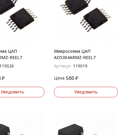
ема ЦАП
Микросхема ЦАП
RMZ-REEL7
AD5304ARMZ-REEL7
119026
Артикул:
119019
4
₽
560
₽
Цена
Уведомить
Уведомить