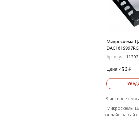
Микросхема Ц
DAC161S997RG
Артикул:
11202
456
₽
Цена
Увед
В интернет маг
Микросхемы ЦАП
онлайн на сайте