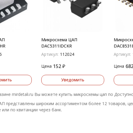
АП
Микросхема ЦАП
Микросх
HR
DAC5311IDCKR
DAC8531E
6
Артикул:
112024
Артикул:
152
₽
68
Цена
Цена
омить
Уведомить
азине mirdetali.ru Вы можете купить микросхемы цап по Доступн
 представлены широким ассортиментом более 12 товаров, цен
 или по квитанции через банк.