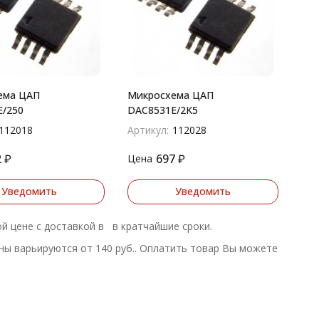
ема ЦАП
Микросхема ЦАП
/250
DAC8531E/2K5
112018
Артикул:
112028
2
₽
697
₽
Цена
Уведомить
Уведомить
ой цене с доставкой в в кратчайшие сроки.
ы варьируются от 140 руб.. Оплатить товар Вы можете