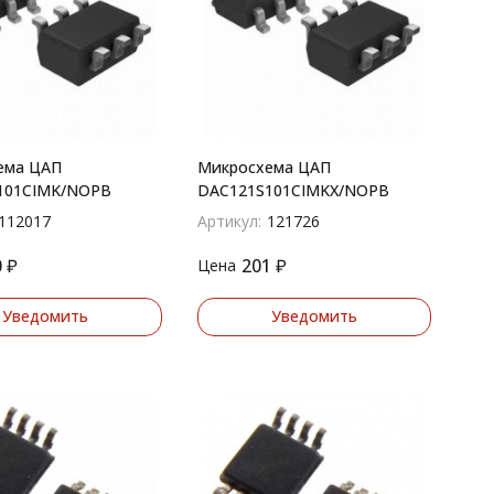
ема ЦАП
Микросхема ЦАП
101CIMK/NOPB
DAC121S101CIMKX/NOPB
112017
Артикул:
121726
0
₽
201
₽
Цена
Уведомить
Уведомить