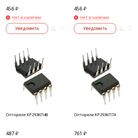
456
₽
456
₽
Нет в наличии
Нет в наличии
Уведомить
Уведомить
Оптореле КР293КП4В
Оптореле КР293КП7А
487
₽
761
₽