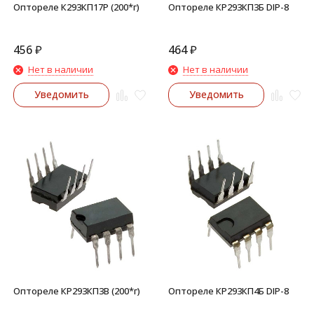
Оптореле К293КП17Р (200*г)
Оптореле КР293КП3Б DIP-8
456
₽
464
₽
Нет в наличии
Нет в наличии
Уведомить
Уведомить
Оптореле КР293КП3В (200*г)
Оптореле КР293КП4Б DIP-8