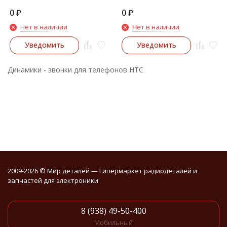
G18, G21, Rhyme, G20 (15*5 мм
с коннектором)
на лапках)
0
₽
0
₽
Нет в наличии
Нет в наличии
Уведомить
Уведомить
Динамики - звонки для телефонов HTC
2009-2026 © Мир деталей — Гипермаркет радиодеталей и
запчастей для электроники
8 (938) 49-50-400
Мобильный