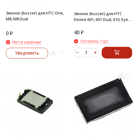
Звонок (buzzer) для HTC One,
Звонок (buzzer) для HTC
M8, M8 Dual
Desire 601, 601 Dual, 610, Eye,
One Mini, Mini 2
40
₽
0
₽
Осталась 1 шт.
Нет в наличии
Уведомить