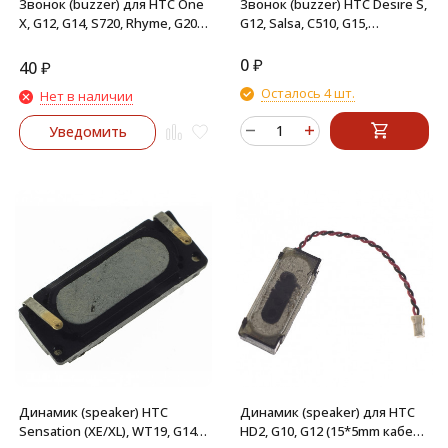
Звонок (buzzer) для HTC One
Звонок (buzzer) HTC Desire S,
X, G12, G14, S720, Rhyme, G20,
G12, Salsa, C510, G15,
One, M7
Sensation, G14, Sensation XE,
G18, Radar, T5555, Desire Z
0
₽
40
₽
Осталось 4 шт.
Нет в наличии
Уведомить
Динамик (speaker) HTC
Динамик (speaker) для HTC
Sensation (XE/XL), WT19, G14,
HD2, G10, G12 (15*5mm кабель