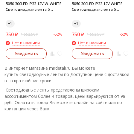
5050 300LED IP33 12V W-WHITE
5050 300LED IP33 12V WHITE
Светодиодная лента 5
Светодиодная лента 5
метров (теплый-белый)
метров (холодный-белый)
750
₽
750
₽
1 552,50
₽
-52%
1 552,50
₽
-52%
Нет в наличии
Нет в наличии
Уведомить
Уведомить
В интернет магазине mirdetali.ru Вы можете
купить светодиодные ленты по Доступной цене с доставкой
в в кратчайшие сроки.
Светодиодные ленты представлены широким
ассортиментом более 4 товаров, цены варьируются от 98
руб.. Оплатить товар Вы можете онлайн на сайте или по
квитанции через банк.