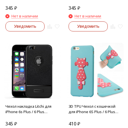
(коричневый)
(красный)
345
₽
345
₽
Нет в наличии
Нет в наличии
Уведомить
Уведомить
Чехол накладка Litchi для
3D TPU Чехол с кошечкой
iPhone 6s Plus / 6 Plus
для iPhone 6S Plus / 6 Plus
(черный)
(Голубой)
345
₽
410
₽