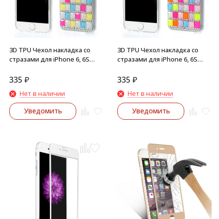
3D TPU Чехол накладка со
3D TPU Чехол накладка со
стразами для iPhone 6, 6S
стразами для iPhone 6, 6S
(Белый)
(Розовый)
335
₽
335
₽
Нет в наличии
Нет в наличии
Уведомить
Уведомить