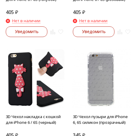
405
₽
405
₽
Нет в наличии
Нет в наличии
Уведомить
Уведомить
3D Чехол накладка с кошкой
3D Чехол пузыри для iPhone
для iPhone 6 / 6S (черный)
6, 6S силикон (прозрачный)
405
₽
345
₽