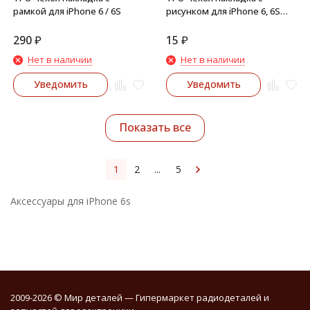
рамкой для iPhone 6 / 6S
рисунком для iPhone 6, 6S
(Абстракция)
290
₽
15
₽
Нет в наличии
Нет в наличии
Уведомить
Уведомить
Показать все
1
2
...
5
Аксессуары для iPhone 6s
2009-2026 © Мир деталей — Гипермаркет радиодеталей и