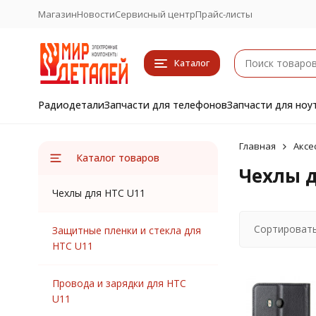
Магазин
Новости
Сервисный центр
Прайс-листы
Каталог
Радиодетали
Запчасти для телефонов
Запчасти для ноу
Главная
Аксе
Каталог товаров
Чехлы д
Чехлы для HTC U11
Сортировать
Защитные пленки и стекла для
HTC U11
Провода и зарядки для HTC
U11