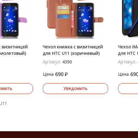
с визитницей
Чехол книжка с визитницей
Чехол iMa
фиолетовый)
для HTC U11 (коричневый)
для HTC 
Артикул:
4390
Артикул:
690
₽
69
Цена
Цена
омить
Уведомить
U11