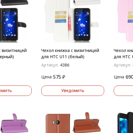
с визитницей
Чехол книжка с визитницей
Чехол кн
черный)
для HTC U11 (белый)
для HTC 
Артикул:
4386
Артикул:
575
₽
69
Цена
Цена
омить
Уведомить