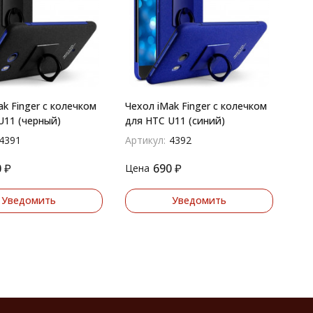
k Finger с колечком
Чехол iMak Finger с колечком
U11 (черный)
для HTC U11 (синий)
4391
Артикул:
4392
0
₽
690
₽
Цена
Уведомить
Уведомить