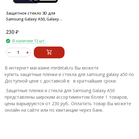
Защитное стекло 3D для
Samsung Galaxy A50, Galaxy
A30, Galaxy A20, Galaxy M30
(черный)
230
₽
В наличии 13 шт.
В интернет магазине mirdetali.ru Вы можете
купить защитные пленки и стекла для samsung galaxy a50 по
Доступной цене с доставкой в в кратчайшие сроки.
Защитные пленки и стекла для Samsung Galaxy A50
представлены широким ассортиментом более 1 товаров,
цены варьируются от 230 руб.. Оплатить товар Вы можете
онлайн на сайте или по квитанции через банк.