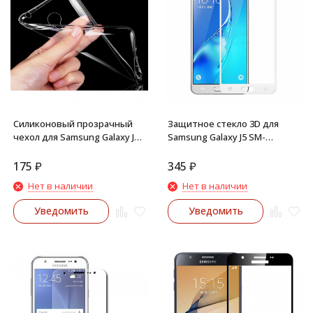
Силиконовый прозрачный
Защитное стекло 3D для
чехол для Samsung Galaxy J5
Samsung Galaxy J5 SM-
J500
J500F/DS (белый)
175
₽
345
₽
Нет в наличии
Нет в наличии
Уведомить
Уведомить