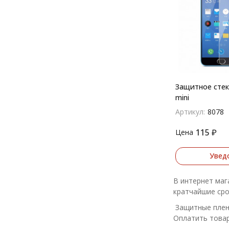
Защитное стек
mini
Артикул:
8078
115
₽
Цена
Увед
В интернет маг
кратчайшие сро
Защитные пленк
Оплатить товар