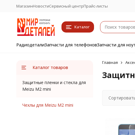
Магазин
Новости
Сервисный центр
Прайс-листы
Каталог
Радиодетали
Запчасти для телефонов
Запчасти для ноу
Главная
Аксе
Каталог товаров
Защитны
Защитные пленки и стекла для
Meizu M2 mini
Сортировать
Чехлы для Meizu M2 mini