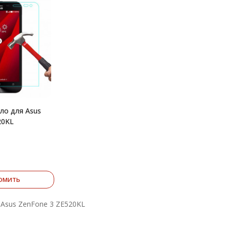
ло для Asus
20KL
омить
 Asus ZenFone 3 ZE520KL