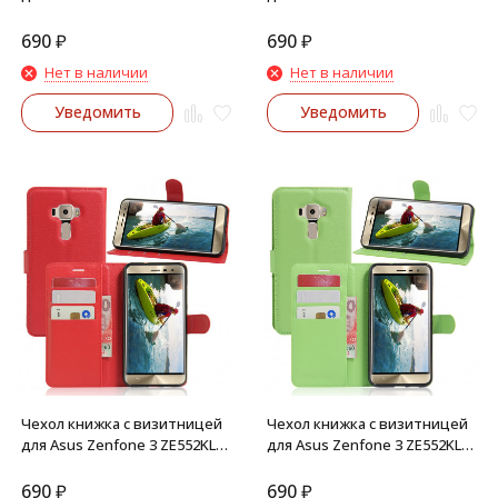
(Белый)
(Черный)
690
₽
690
₽
Нет в наличии
Нет в наличии
Уведомить
Уведомить
Чехол книжка с визитницей
Чехол книжка с визитницей
для Asus Zenfone 3 ZE552KL
для Asus Zenfone 3 ZE552KL
(Красный)
(Зеленый)
690
₽
690
₽