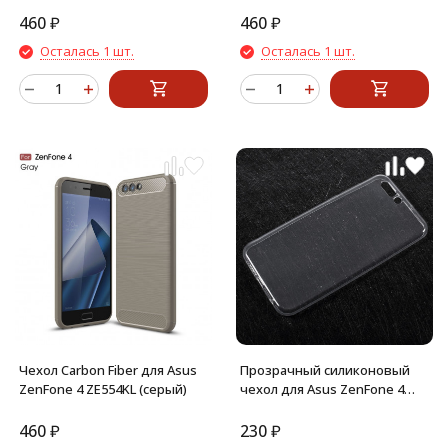
460
₽
460
₽
Осталась 1 шт.
Осталась 1 шт.
Чехол Carbon Fiber для Asus
Прозрачный силиконовый
ZenFone 4 ZE554KL (серый)
чехол для Asus ZenFone 4
ZE554KL
460
₽
230
₽