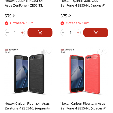
Чехол с визитницей для
Чехол - флипп для Asus
Asus ZenFone 4 ZE554KL
ZenFone 4 ZE554KL (черный)
(черный)
575
₽
575
₽
Осталась 1 шт.
Осталась 1 шт.
Чехол Carbon Fiber для Asus
Чехол Carbon Fiber для Asus
ZenFone 4 ZE554KL (черный)
ZenFone 4 ZE554KL (красный)