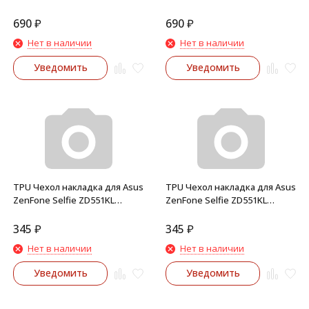
(ZD551KL, ZD550KL) (Красный)
(фиолетовый)
690
₽
690
₽
Нет в наличии
Нет в наличии
Уведомить
Уведомить
TPU Чехол накладка для Asus
TPU Чехол накладка для Asus
ZenFone Selfie ZD551KL
ZenFone Selfie ZD551KL
(прозрачный)
(серый)
345
₽
345
₽
Нет в наличии
Нет в наличии
Уведомить
Уведомить