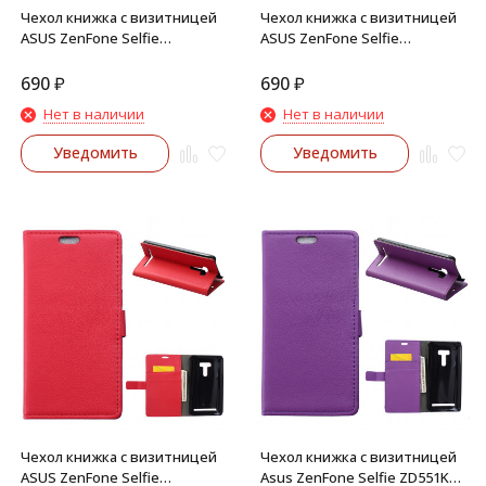
Чехол книжка с визитницей
Чехол книжка с визитницей
ASUS ZenFone Selfie
ASUS ZenFone Selfie
(ZD551KL, ZD550KL) (Белый)
(ZD551KL, ZD551KL)
(Коричневый)
690
₽
690
₽
Нет в наличии
Нет в наличии
Уведомить
Уведомить
Чехол книжка с визитницей
Чехол книжка с визитницей
ASUS ZenFone Selfie
Asus ZenFone Selfie ZD551KL