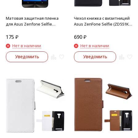
Матовая защитная пленка
Чехол книжка с визитницей
для Asus Zenfone Selfie
Asus ZenFone Selfie (ZD551KL,
ZD551KL, ZD550KL
ZD550KL) (Черный)
175
₽
690
₽
Нет в наличии
Нет в наличии
Уведомить
Уведомить