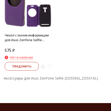
Чехол с окном информации
для Asus Zenfone Selfie
ZD551KL, ZD550KL
(Фиолетовый)
575
₽
Нет в наличии
Уведомить
Аксессуары для Asus ZenFone Selfie (ZD550KL,ZD551KL)