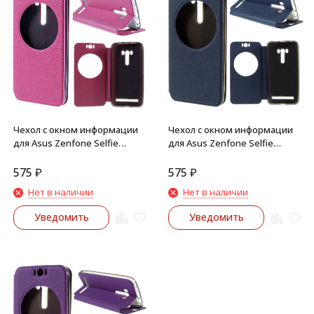
Чехол с окном информации
Чехол с окном информации
для Asus Zenfone Selfie
для Asus Zenfone Selfie
ZD551KL, ZD550KL
ZD551KL, ZD550KL (Синий)
(Малиновый)
575
₽
575
₽
Нет в наличии
Нет в наличии
Уведомить
Уведомить