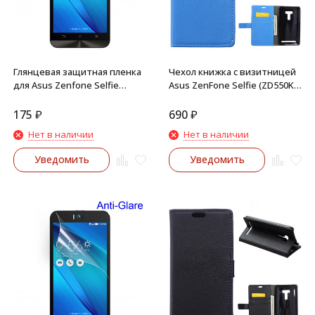
Глянцевая защитная пленка
Чехол книжка с визитницей
для Asus Zenfone Selfie
Asus ZenFone Selfie (ZD550KL,
ZD551KL, ZD550KL
ZD551KL) (Голубой)
175
₽
690
₽
Нет в наличии
Нет в наличии
Уведомить
Уведомить