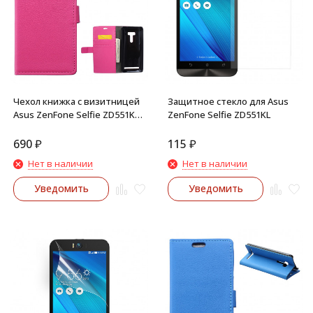
Чехол книжка с визитницей
Защитное стекло для Asus
Asus ZenFone Selfie ZD551KL
ZenFone Selfie ZD551KL
(малиновый)
690
₽
115
₽
Нет в наличии
Нет в наличии
Уведомить
Уведомить