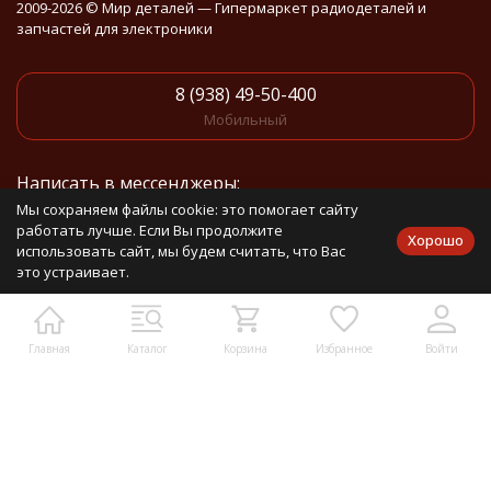
2009-2026 © Мир деталей — Гипермаркет радиодеталей и
запчастей для электроники
8 (938) 49-50-400
Мобильный
Написать в мессенджеры:
Мы сохраняем файлы cookie: это помогает сайту
работать лучше. Если Вы продолжите
Написать в Telegram
Хорошо
использовать сайт, мы будем считать, что Вас
это устраивает.
Написать в Whatsapp
Контакты:
Главная
Каталог
Корзина
Избранное
Войти
Москва, ул. Верейская, 25, оф 102
info@mirdetali.ru
Проложить маршрут