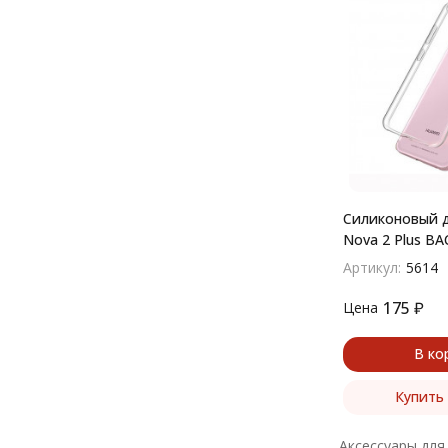
Силиконовый д
Nova 2 Plus BA
прозрачный
Артикул:
5614
175
₽
Цена
В ко
Купить 
Аксессуары для