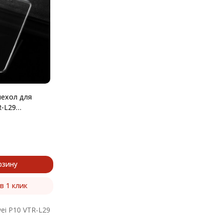
ехол для
R-L29
рзину
в 1 клик
ei P10 VTR-L29