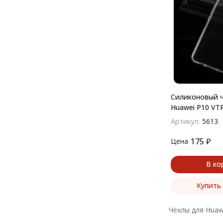
Силиконовый ч
Huawei P10 VT
(прозрачный)
Артикул:
5613
175
₽
Цена
В ко
Купить 
Чехлы для Huaw